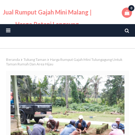
0
Jual Rumput Gajah Mini Malang |
Harga Petani Langsung
Beranda
Tukang Taman
Harga Rumput Gajah Mini Tulungagung Untuk
Taman Rumah Dan Area Hijau