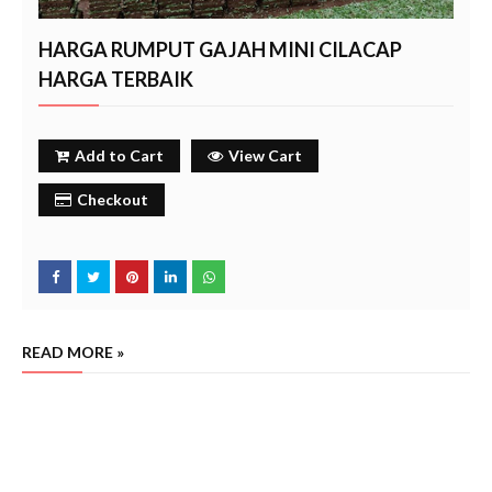
HARGA RUMPUT GAJAH MINI CILACAP
HARGA TERBAIK
Add to Cart
View Cart
Checkout
READ MORE »
harga rumput gajah mini per m2 cilacap, penjual rumput gajah mini terdekat cilacap, harga rumput
gajah mini per meter termurah, rumput gajah mini grosir, harga rumput gajah mini 1 meter, jual
rumput gajah mini terdekat, beli rumput gajah mini terdekat cilacap
cilacap