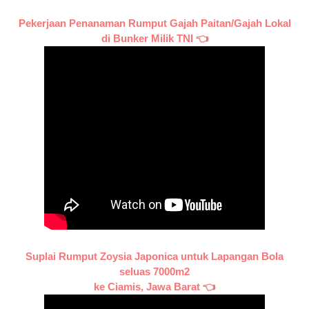
Pekerjaan Penanaman Rumput Gajah Paitan/Gajah Lokal
di Bunker Milik TNI 👈
Suplai Rumput Zoysia Japonica untuk Lapangan Bola
seluas 7000m2
ke Ciamis, Jawa Barat 👈