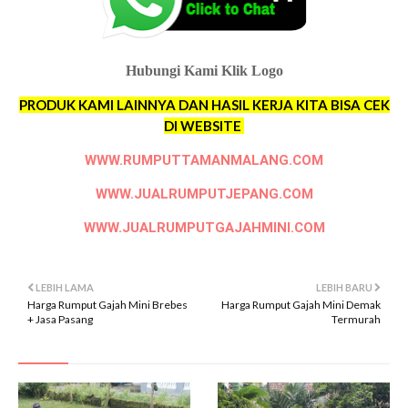
Hubungi Kami Klik Logo
PRODUK KAMI LAINNYA DAN HASIL KERJA KITA BISA CEK
DI WEBSITE
WWW.RUMPUTTAMANMALANG.COM
WWW.JUALRUMPUTJEPANG.COM
WWW.JUALRUMPUTGAJAHMINI.COM
LEBIH LAMA
LEBIH BARU
Harga Rumput Gajah Mini Brebes
Harga Rumput Gajah Mini Demak
+ Jasa Pasang
Termurah