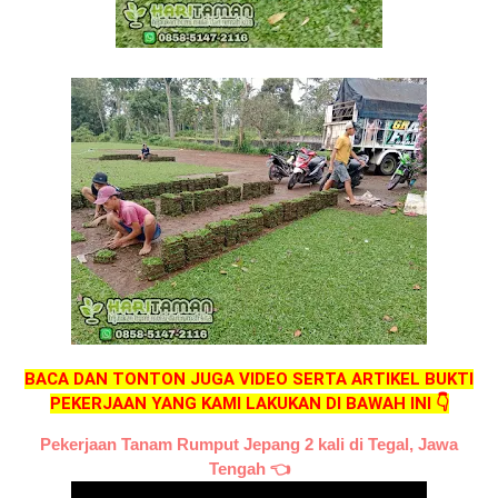
BACA DAN TONTON JUGA VIDEO SERTA ARTIKEL BUKTI
PEKERJAAN YANG KAMI LAKUKAN DI BAWAH INI 👇
Pekerjaan Tanam Rumput Jepang 2 kali di Tegal, Jawa
Tengah
👈