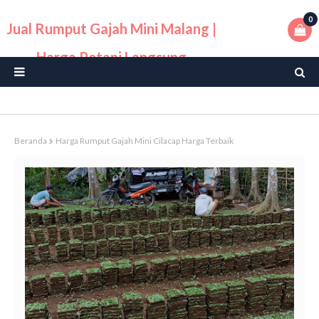
0
Jual Rumput Gajah Mini Malang |
Harga Petani Langsung
Beranda
Harga Rumput Gajah Mini Cilacap Harga Terbaik