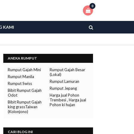
0
G KAMI
ANEKA RUMPUT
Rumput Gajah Mini
Rumput Gajah Besar
(Lokal)
Rumput Manila
Rumput Lamuran
Rumput Swiss
Rumput Jepang
Bibit Rumput Gajah
Odot
Harga jual Pohon
Trembesi , Harga jual
Bibit Rumput Gajah
Pohon ki hujan
king grassTaiwan
(Kolonjono)
CARI BLOG INI