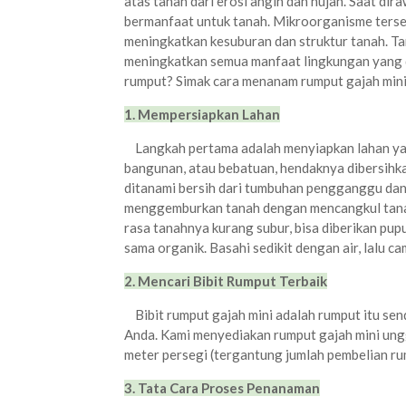
atas tanah dari erosi angin dan hujan. Saat d
bermanfaat untuk tanah. Mikroorganisme terse
meningkatkan kesuburan dan struktur tanah. T
meningkatkan semua manfaat lingkungan yang di
rumput? Simak cara menanam rumput gajah mini 
1. Mempersiapkan Lahan
Langkah pertama adalah menyiapkan lahan yang
bangunan, atau bebatuan, hendaknya dibersihkan
ditanami bersih dari tumbuhan pengganggu dan
menggemburkan tanah dengan mencangkul tanah,
rasa tanahnya kurang subur, bisa diberikan pup
sama organik. Basahi sedikit dengan air, lalu 
2. Mencari Bibit Rumput Terbaik
Bibit rumput gajah mini adalah rumput itu sen
Anda. Kami menyediakan rumput gajah mini ungg
meter persegi (tergantung jumlah pembelian ru
3. Tata Cara Proses Penanaman