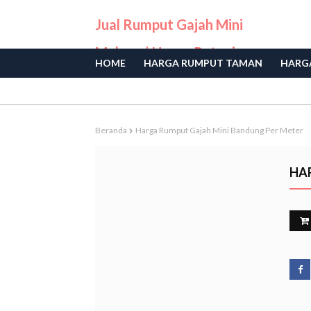
Jual Rumput Gajah Mini
Malang | Harga Petani
HOME
HARGA RUMPUT TAMAN
HARGA
Langsung
Beranda
Harga Rumput Gajah Mini Bandung Per Meter
HA