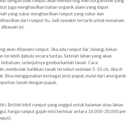
irawat dengan baik rumput akan mendorong mikroorganisme yang
but juga menghasilkan bahan organik alami yang dapat
anah yang subur menghasilkan rumput yang subur dan
hasilkan dari rumput itu. Jadi semakin tertarik untuk menanam
dibawah ini.
 akan ditanami rumput. Jika ada rumput liar, ilalang, bekas
 terlebih dahulu secara tuntas. Setelah lahan yang akan
 bebatuan, selanjutnya gemburkanlah tanah. Cara
 membolak-balikkan tanah tersebut sedalam 5-10 cm. Jika di
uk. Bisa menggunakan berbagai jenis pupuk, mulai dari anorganik
campurkan tanah dengan pupuk.
diri. Belilah bibit rumput yang unggul untuk halaman atau lahan
ul, harga rumput gajah mini berkisar antara 16.000-20.000 per
mput).