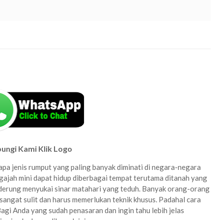
at bandung, harga rumput gajah mini per meter termurah, rumput gajah mini grosir, harga rumput gajah
ini terdekat, beli rumput gajah mini terdekat bandung
bandung
ungi Kami Klik Logo
rapa jenis rumput yang paling banyak diminati di negara-negara
 gajah mini dapat hidup diberbagai tempat terutama ditanah yang
nderung menyukai sinar matahari yang teduh. Banyak orang-orang
ngat sulit dan harus memerlukan teknik khusus. Padahal cara
agi Anda yang sudah penasaran dan ingin tahu lebih jelas