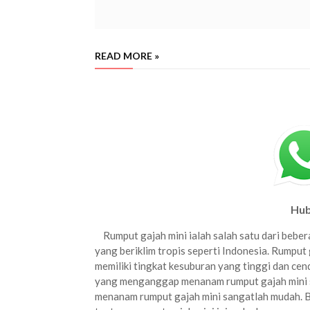
READ MORE »
harga rumput gajah mini per m2 bandung, penjual rumput gajah mini terdek
mini 1 meter, jual rumput gajah m
Hub
Rumput gajah mini ialah salah satu dari bebe
yang beriklim tropis seperti Indonesia. Rumput
memiliki tingkat kesuburan yang tinggi dan ce
yang menganggap menanam rumput gajah mini sa
menanam rumput gajah mini sangatlah mudah.
B