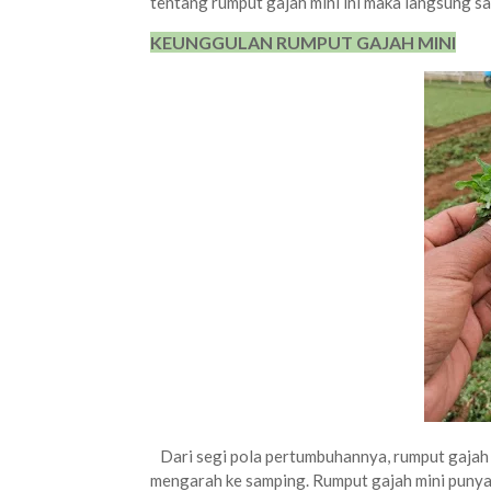
tentang rumput gajah mini ini maka langsung saj
KEUNGGULAN RUMPUT GAJAH MINI
Dari segi pola pertumbuhannya, rumput gajah 
mengarah ke samping. Rumput gajah mini punya u