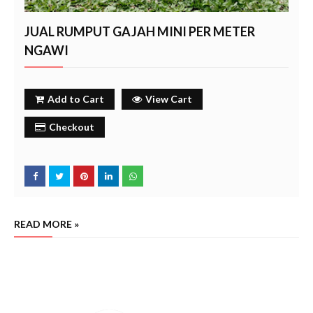
JUAL RUMPUT GAJAH MINI PER METER
NGAWI
Add to Cart
View Cart
Checkout
READ MORE »
harga rumput gajah mini per m2 ngawi, penjual rumput gajah mini terdekat ngawi, harga rumput
gajah mini per meter termurah, rumput gajah mini grosir, harga rumput gajah mini 1 meter, jual
rumput gajah mini terdekat, beli rumput gajah mini terdekat ngawi
ngawi