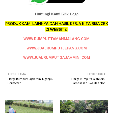
Hubungi Kami Klik Logo
PRODUK KAMI LAINNYA DAN HASIL KERJA KITA BISA CEK
DI WEBSITE
WWW.RUMPUTTAMANMALANG.COM
WWW.JUALRUMPUTJEPANG.COM
WWW.JUALRUMPUTGAJAHMINI.COM
LEBIH LAMA
LEBIH BARU
Harga Rumput Gajah Mini Nganjuk
Harga Rumput Gajah Mini
Permeter
Pamekasan Kwalitas No1