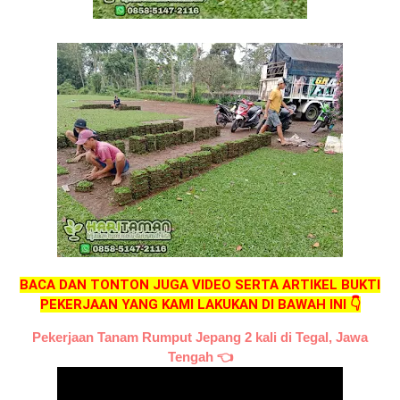
BACA DAN TONTON JUGA VIDEO SERTA ARTIKEL BUKTI
PEKERJAAN YANG KAMI LAKUKAN DI BAWAH INI 👇
Pekerjaan Tanam Rumput Jepang 2 kali di Tegal, Jawa
Tengah
👈