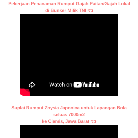
Pekerjaan Penanaman Rumput Gajah Paitan/Gajah Lokal
di Bunker Milik TNI 👈
Suplai Rumput Zoysia Japonica untuk Lapangan Bola
seluas 7000m2
ke Ciamis, Jawa Barat 👈