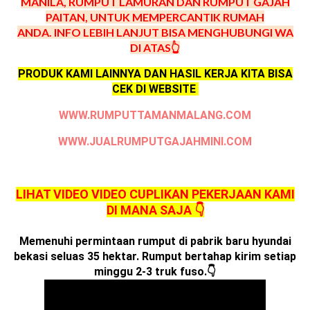
MANILA, RUMPUT LAMURAN DAN RUMPUT GAJAH
PAITAN, UNTUK MEMPERCANTIK RUMAH
ANDA.
INFO LEBIH LANJUT BISA MENGHUBUNGI WA
DI ATAS👆
PRODUK KAMI LAINNYA DAN HASIL KERJA KITA BISA
CEK DI WEBSITE
WWW.RUMPUTTAMANMALANG.COM
WWW.JUALRUMPUTGAJAHMINI.COM
LIHAT VIDEO VIDEO CUPLIKAN PEKERJAAN KAMI
DI MANA SAJA 👇
Memenuhi permintaan rumput di pabrik baru hyundai
bekasi seluas 35 hektar. Rumput bertahap kirim setiap
minggu 2-3 truk fuso.👇