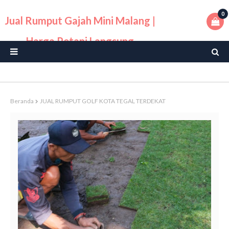
0
Jual Rumput Gajah Mini Malang |
Harga Petani Langsung
Beranda
JUAL RUMPUT GOLF KOTA TEGAL TERDEKAT