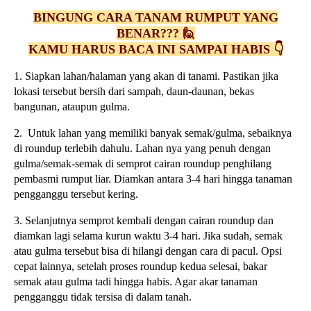
BINGUNG CARA TANAM RUMPUT YANG
BENAR??? 🙋
KAMU HARUS BACA INI SAMPAI HABIS 👇
1. Siapkan lahan/halaman yang akan di tanami. Pastikan jika
lokasi tersebut bersih dari sampah, daun-daunan, bekas
bangunan, ataupun gulma.
2. Untuk lahan yang memiliki banyak semak/gulma, sebaiknya
di roundup terlebih dahulu. Lahan nya yang penuh dengan
gulma/semak-semak di semprot cairan roundup penghilang
pembasmi rumput liar. Diamkan antara 3-4 hari hingga tanaman
pengganggu tersebut kering.
3. Selanjutnya semprot kembali dengan cairan roundup dan
diamkan lagi selama kurun waktu 3-4 hari. Jika sudah, semak
atau gulma tersebut bisa di hilangi dengan cara di pacul. Opsi
cepat lainnya, setelah proses roundup kedua selesai, bakar
semak atau gulma tadi hingga habis. Agar akar tanaman
pengganggu tidak tersisa di dalam tanah.