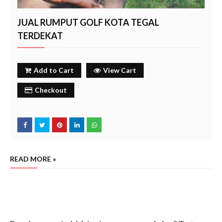
JUAL RUMPUT GOLF KOTA TEGAL
TERDEKAT
Add to Cart
View Cart
Checkout
READ MORE »
jual rumput golf kota tegal terdekat
harga rumput golf kota tegal murah
beli rumput golf area kota
tegal
kota tegal