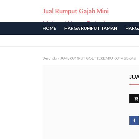
Jual Rumput Gajah Mini
Malang | Harga Petani
HOME
HARGA RUMPUT TAMAN
HARGA
Langsung
Beranda
JUAL RUMPUT GOLF TERBARU KOTA BEKASI
JU