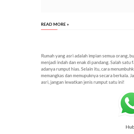
READ MORE »
jual rumput golf kota bekasi terdekat
harga rumput golf kota bekasi murah
Rumah yang asri adalah impian semua orang, bu
menjadi indah dan enak di pandang. Salah sat
adanya rumput hias. Selain itu, cara menumbuhk
memangkas dan memupuknya secara berkala. Jadi
asri, jangan lewatkan jenis rumput satu ini!
Hub