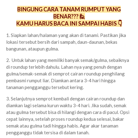
BINGUNG CARA TANAM RUMPUT YANG
BENAR??? 🙋
KAMU HARUS BACA INI SAMPAI HABIS 👇
1. Siapkan lahan/halaman yang akan di tanami. Pastikan jika
lokasi tersebut bersih dari sampah, daun-daunan, bekas
bangunan, ataupun gulma.
2. Untuk lahan yang memiliki banyak semak/gulma, sebaiknya
di roundup terlebih dahulu. Lahan nya yang penuh dengan
gulma/semak-semak di semprot cairan roundup penghilang
pembasmi rumput liar. Diamkan antara 3-4 hari hingga
tanaman pengganggu tersebut kering.
3. Selanjutnya semprot kembali dengan cairan roundup dan
diamkan lagi selama kurun waktu 3-4 hari. Jika sudah, semak
atau gulma tersebut bisa di hilangi dengan cara di pacul. Opsi
cepat lainnya, setelah proses roundup kedua selesai, bakar
semak atau gulma tadi hingga habis. Agar akar tanaman
pengganggu tidak tersisa di dalam tanah.