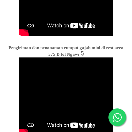
Pengiriman dan penanaman rumput gajah mini di rest area
575 B tol Ngawi 👇