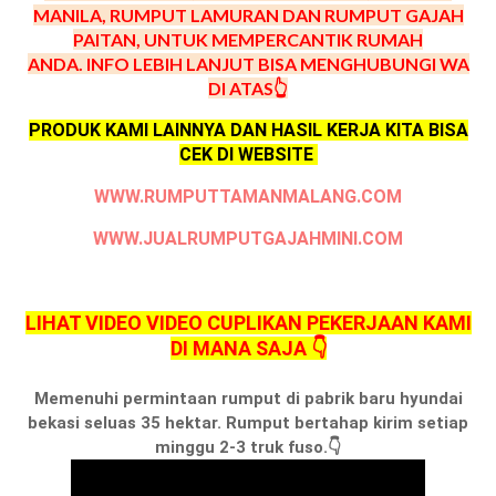
MANILA, RUMPUT LAMURAN DAN RUMPUT GAJAH
PAITAN, UNTUK MEMPERCANTIK RUMAH
ANDA.
INFO LEBIH LANJUT BISA MENGHUBUNGI WA
DI ATAS👆
PRODUK KAMI LAINNYA DAN HASIL KERJA KITA BISA
CEK DI WEBSITE
WWW.RUMPUTTAMANMALANG.COM
WWW.JUALRUMPUTGAJAHMINI.COM
LIHAT VIDEO VIDEO CUPLIKAN PEKERJAAN KAMI
DI MANA SAJA 👇
Memenuhi permintaan rumput di pabrik baru hyundai
bekasi seluas 35 hektar. Rumput bertahap kirim setiap
minggu 2-3 truk fuso.👇