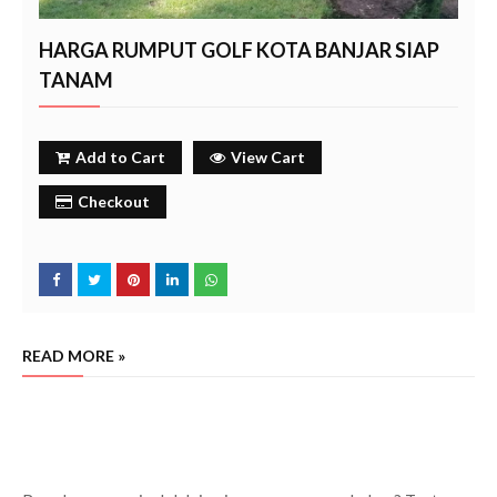
HARGA RUMPUT GOLF KOTA BANJAR SIAP
TANAM
Add to Cart
View Cart
Checkout
READ MORE »
jual rumput golf kota banjar terdekat
harga rumput golf kota banjar murah
beli rumput golf area
kota banjar
kota banjar