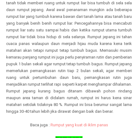
tanah tidak memberi ruang untuk rumput liar bisa tumbuh di sela sela
daun rumput jepang. Awal awal penanaman mungkin ada beberapa
rumput liar yang tumbuh karena bawan dari tanah lama atau tanah baru
yang banyak benih benih rumput liar. Pencegahannya bisa mencabuti
rumput liar satu satu sampai habis dan ketika rumput utama tumbuh
rumput liar tidak bisa hidup di sela selanya. Rumput jepang ini tahan
cuaca panas walaupun daun menjadi hijau muda karena kena terik
matahari akan tetapi rumput tetap tumbuh bagus. Memasuki musim
kemarau panjang rumput ini juga perlu penyiraman rutin dan pemberian
pupuk 1 bulan sekali agar rumput tetap tumbuh bagus. Rumput jepang
memerlukan pemangkasan rutin tiap 2 bulan sekali, agar memberi
ruang untuk pertumbuhan daun baru, pemangkasan rutin juga
menjadikan rumput terlihat rapi seperti karpet menghampar dihalaman.
Rumput jepang kurang bagus ditanam dibawah pohon rindang
maupun area taman di didalam rumah, rumput ini harus kena sinar
matahari setidak tidaknya 80 %. Rumput ini bisa berumur sangat lama
hingga 30-40 tahun lebih jika dirawat dengan baik dan benar.
Baca juga :
Rumput yang kuat di iklim panas