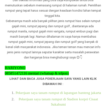
Dari sekilas informasi yang bisa saya kumpulkan anda bisa
memutuskan sebelum memasang rumput di halaman rumah. Pemilihan
rumput yang tepat harus sesuai dengan keadaan kondisi lahan tempat
tinggal kita.
Sebenarnya masih ada banyak pilihan jenis rumput hias selain rumput
gajah mini, rumput jepang dan rumput golf , diantaranya ada
rumput manila, rumput gajah mini varigata, rumput embun pagi dan
masih banyak lagi. Namun dihalaman ini saya hanya membahas
rumput gajah mini, rumput jepang dan rumput golf yang banyak di
kenal oleh masyarakat indonesia. Jika teman teman mau mencari info
jenis jenis rumput lainnya seputar karakter serta masalah perawatan
dan harganya bisa menghubungi saya 😊👇
HARIYONO
085851472116 mentari (whatsap & telpon)
LIHAT DAN BACA JUGA PEKERJAAN SAYA YANG LAIN KLIK
DIBAWAH INI :
Pekerjaan saya tanam rumput di lapangan banteng jakarta
Pekerjaan saya tanam rumput di Stadion korpri Cisaat
Sukabumi