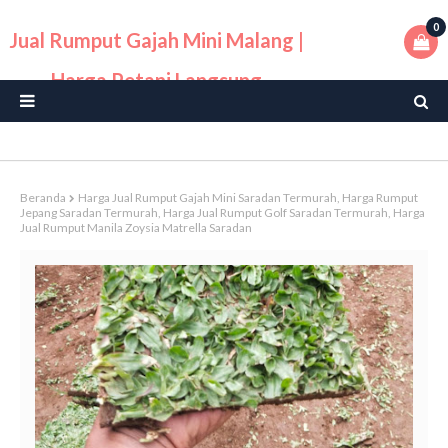
0
Jual Rumput Gajah Mini Malang |
Harga Petani Langsung
Beranda
Harga Jual Rumput Gajah Mini Saradan Termurah, Harga Rumput
Jepang Saradan Termurah, Harga Jual Rumput Golf Saradan Termurah, Harga
Jual Rumput Manila Zoysia Matrella Saradan