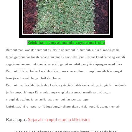
Kelebihan rumput manila zoysia matrella
Rumput manila adalah rumput asli dari asia rumput ini tumbuh subur di media pasir ,
tanah gembur dan tanah padas atau tanah keras sekalipun. Karena karakter yang kuat di
segala medan, rumput manila banyak di gunakan untuk penghias lapangan sepak bola.
Rumput ini tahan beban berat dan tahan cuaca panas. Umur rumput manila bisa sangat
lama jika di rawat dengan baik dan benar.
Rumput manila adalah jenis dari kasta zoysia , ini adalah kasta paling tinggi diantara jenis
jenis rumput lainnya. Karena daunnya yang lebat rumput manila sangat bagus
menghalau gulma tanaman liar atau rumput liar pengganggu.
Untuk saat ini rumput manila juga banyak di gunakan untuk menghias taman rumah
Baca juga :
Sejarah rumput manila klik disini