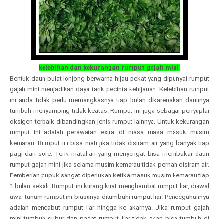
kelebihan dan kekurangan rumput gajah mini
Bentuk daun bulat lonjong berwarna hijau pekat yang dipunyai rumput
gajah mini menjadikan daya tarik pecinta kehijauan. Kelebihan rumput
ini anda tidak perlu memangkasnya tiap bulan dikarenakan daunnya
tumbuh menyamping tidak keatas. Rumput ini juga sebagai penyuplai
oksigen terbaik dibandingkan jenis rumput lainnya. Untuk kekurangan
rumput ini adalah perawatan extra di masa masa masuk musim
kemarau. Rumput ini bisa mati jika tidak disiram air yang banyak tiap
pagi dan sore. Terik matahari yang menyengat bisa membakar daun
rumput gajah mini jika selama musim kemarau tidak pernah disiram air.
Pemberian pupuk sangat diperlukan ketika masuk musim kemarau tiap
1 bulan sekali. Rumput ini kurang kuat menghambat rumput liar, diawal
awal tanam rumput ini biasanya ditumbuhi rumput liar. Pencegahannya
adalah mencabut rumput liar hingga ke akarnya. Jika rumput gajah
mini tumbuh subur dan padat rumput liar tidak akan bisa tumbuh di