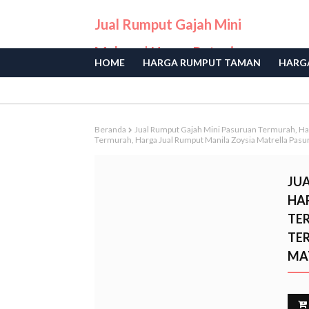
Jual Rumput Gajah Mini
Malang | Harga Petani
HOME
HARGA RUMPUT TAMAN
HARGA
Langsung
Beranda
Jual Rumput Gajah Mini Pasuruan Termurah, Ha
Termurah, Harga Jual Rumput Manila Zoysia Matrella Pasu
JU
HA
TE
TE
MA