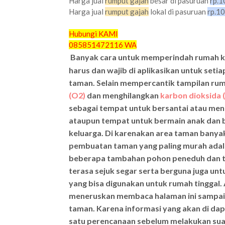
Harga jual
rumput gajah
besar di pasuruan
rp.1
Harga jual
rumput gajah
lokal di pasuruan
rp.10
Hubungi KAMI
085851472116 WA
Banyak cara untuk memperindah rumah kita
harus dan wajib di aplikasikan untuk seti
taman. Selain mempercantik tampilan ru
(O2)
dan menghilangkan
karbon dioksida
sebagai tempat untuk bersantai atau men
ataupun tempat untuk bermain anak dan 
keluarga. Di karenakan area taman banyak 
pembuatan taman yang paling murah adal
beberapa tambahan pohon peneduh dan t
terasa sejuk segar serta berguna juga unt
yang bisa digunakan untuk rumah tinggal.
meneruskan membaca halaman ini sampai se
taman. Karena informasi yang akan di d
satu perencanaan sebelum melakukan sua