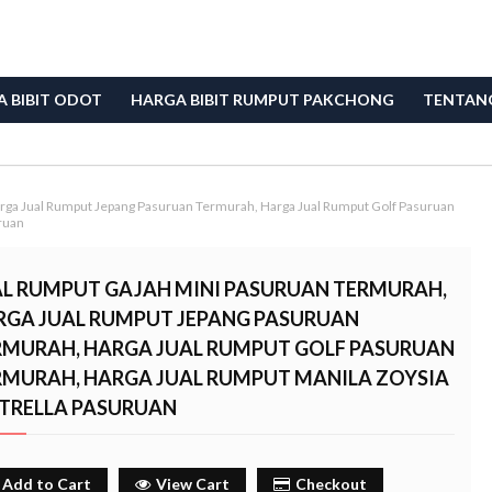
 BIBIT ODOT
HARGA BIBIT RUMPUT PAKCHONG
TENTAN
rga Jual Rumput Jepang Pasuruan Termurah, Harga Jual Rumput Golf Pasuruan
ruan
AL RUMPUT GAJAH MINI PASURUAN TERMURAH,
RGA JUAL RUMPUT JEPANG PASURUAN
RMURAH, HARGA JUAL RUMPUT GOLF PASURUAN
RMURAH, HARGA JUAL RUMPUT MANILA ZOYSIA
TRELLA PASURUAN
Add to Cart
View Cart
Checkout