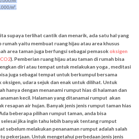
0.000/m²
.000/m².
 supaya terlihat cantik dan menarik, ada satu hal yang
ap rumah yaitu membuat ruang hijau atau area khusus
mah area taman
juga berfungsi sebagai pemasok
oksigen
 (CO2
). Pemberian ruang hijau atau taman di rumah bisa
engkan diri atau tempat untuk melakukan yoga , meditasi
bisa juga sebagai tempat untuk berkumpul bersama
oksigen, udara sejuk dan enak untuk dilihat. Untuk
ah hanya dengan menanami rumput hias di halaman dan
anaman kecil. Halaman yang ditanamai rumput akan
uk resapan air hujan. Banyak jenis jenis rumput taman hias
 Ada beberapa pilihan rumput taman, anda bisa
lesai jika ingin tahu lebih banyak tentang rumput
apat sebelum melakukan penanaman rumput adalah salah
tu pekerjaan.
Untuk mengetahui perbedaan jenis jenis