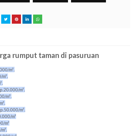
arga rumput taman di pasuruan
.000/m².
/m².
².
rp.20.000/m².
00/m².
m².
rp.50.000/m².
0.000/m²
00/m²
/m².