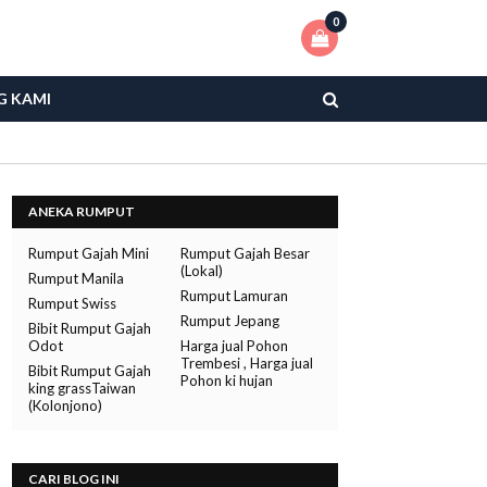
0
G KAMI
ANEKA RUMPUT
Rumput Gajah Mini
Rumput Gajah Besar
(Lokal)
Rumput Manila
Rumput Lamuran
Rumput Swiss
Rumput Jepang
Bibit Rumput Gajah
Odot
Harga jual Pohon
Trembesi , Harga jual
Bibit Rumput Gajah
Pohon ki hujan
king grassTaiwan
(Kolonjono)
CARI BLOG INI