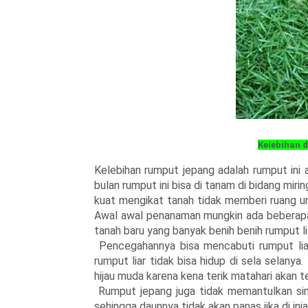
Kelebihan 
Kelebihan rumput jepang adalah rumput ini 
bulan rumput ini bisa di tanam di bidang mir
kuat mengikat tanah tidak memberi ruang un
Awal awal penanaman mungkin ada beberapa 
tanah baru yang banyak benih benih rumput li
Pencegahannya bisa mencabuti rumput li
rumput liar tidak bisa hidup di sela selany
hijau muda karena kena terik matahari akan 
Rumput jepang juga tidak memantulkan si
sehingga daunnya tidak akan panas jika di inja