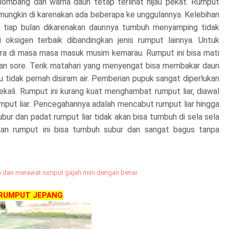
elombang dan warna daun tetap terlihat hijau pekat. Rumput
 mungkin di karenakan ada beberapa ke unggulannya. Kelebihan
a tiap bulan dikarenakan daunnya tumbuh menyamping tidak
 oksigen terbaik dibandingkan jenis rumput lainnya. Untuk
tra di masa masa masuk musim kemarau. Rumput ini bisa mati
i dan sore. Terik matahari yang menyengat bisa membakar daun
 tidak pernah disiram air. Pemberian pupuk sangat diperlukan
kali. Rumput ini kurang kuat menghambat rumput liar, diawal
umput liar. Pencegahannya adalah mencabut rumput liar hingga
bur dan padat rumput liar tidak akan bisa tumbuh di sela sela
ujan rumput ini bisa tumbuh subur dan sangat bagus tanpa
dan merawat rumput gajah mini dengan benar
RUMPUT JEPANG