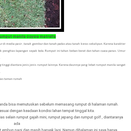
rumput manila zoysia matrella
r di media pasir , tanah gembur dan tanah padas atau tanah keras sekalipun. Karena karakter
k penghias lapangan sepak bola. Rumput ini tahan beban berat dan tahan cuaca panas. Umur
.
ing tinggi diantara jenis jenis rumput lainnya. Karena daunnya yang lebat rumput manila sangat
.
hias taman rumah
an anda bisa memutuskan sebelum memasang rumput di halaman rumah.
esuai dengan keadaan kondisi lahan tempat tinggal kita.
as selain rumput gajah mini, rumput jepang dan rumput golf , diantaranya
ada
ut embun pagi dan masih banyak lagi. Namun dihalaman ini saya hanya