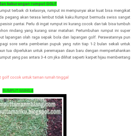
 dan kekurangan rumput GOLF
mput terbaik di kelasnya, rumput ini mempunyai akar kuat bisa mengikat
anda pegang akan terasa lembut tidak kaku.Rumput bermuda swiss sangat
pesisir pantai.
Perlu di ingat rumput ini kurang cocok dan tak bisa tumbuh
hon rindang yang kurang sinar matahari.
Pertumbuhan rumput ini super
umput lapangan olah raga sepak bola dan lapangan golf. Perawatannya pun
gi sore serta pemberian pupuk yang rutin tiap 1-2 bulan sekali untuk
aun tua diperlukan untuk peremajaan daun baru dengan mempertahankan
umput yang pas antara 3-4 cm jika dilihat seperti karpet hijau membentang
 golf cocok untuk taman rumah tinggal
RUMPUT MANILA