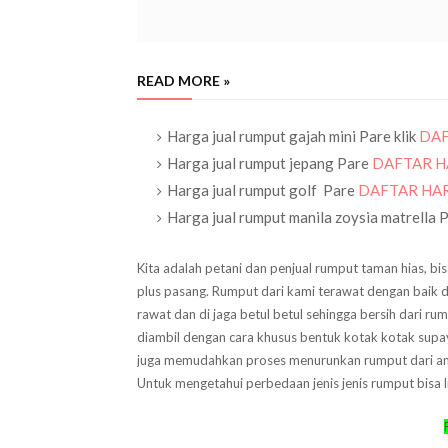
READ MORE »
Harga jual rumput gajah mini Pare klik
DAF
Harga jual rumput jepang Pare
DAFTAR 
Harga jual rumput golf Pare
DAFTAR HA
Harga jual rumput manila zoysia matrella 
Kita adalah petani dan penjual rumput taman hias, bis
plus pasang. Rumput dari kami terawat dengan baik d
rawat dan di jaga betul betul sehingga bersih dari r
diambil dengan cara khusus bentuk kotak kotak sup
juga memudahkan proses menurunkan rumput dari a
Untuk mengetahui perbedaan jenis jenis rumput bisa l