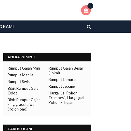
0
G KAMI
ANEKA RUMPUT
Rumput Gajah Mini
Rumput Gajah Besar
(Lokal)
Rumput Manila
Rumput Lamuran
Rumput Swiss
Rumput Jepang
Bibit Rumput Gajah
Odot
Harga jual Pohon
Trembesi , Harga jual
Bibit Rumput Gajah
Pohon ki hujan
king grassTaiwan
(Kolonjono)
CARI BLOG INI