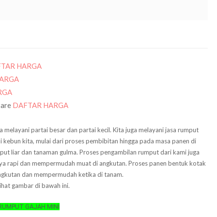
TAR HARGA
pare
HARGA
RGA
Pare
DAFTAR HARGA
a melayani partai besar dan partai kecil. Kita juga melayani jasa rumput
i kebun kita,
mulai dari proses pembibitan hingga pada masa panen di
umput liar dan tanaman gulma. Proses pengambilan rumput dari kami juga
aya rapi dan mempermudah muat di angkutan. Proses panen bentuk kotak
ngkutan dan mempermudah ketika di tanam.
ihat gambar di bawah ini.
RUMPUT GAJAH MINI