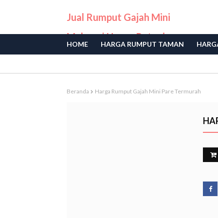
Jual Rumput Gajah Mini
Malang | Harga Petani
HOME
HARGA RUMPUT TAMAN
HARGA
Langsung
Beranda
Harga Rumput Gajah Mini Pare Termurah
HA