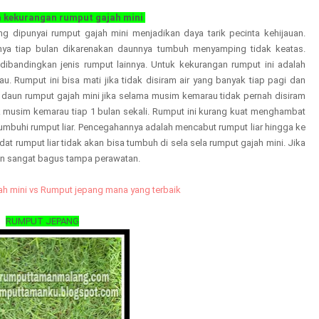
n kekurangan rumput gajah mini
g dipunyai rumput gajah mini menjadikan daya tarik pecinta kehijauan.
nya tiap bulan dikarenakan daunnya tumbuh menyamping tidak keatas.
dibandingkan jenis rumput lainnya. Untuk kekurangan rumput ini adalah
Rumput ini bisa mati jika tidak disiram air yang banyak tiap pagi dan
daun rumput gajah mini jika selama musim kemarau tidak pernah disiram
k musim kemarau tiap 1 bulan sekali. Rumput ini kurang kuat menghambat
itumbuhi rumput liar. Pencegahannya adalah mencabut rumput liar hingga ke
at rumput liar tidak akan bisa tumbuh di sela sela rumput gajah mini. Jika
an sangat bagus tampa perawatan.
h mini vs Rumput jepang mana yang terbaik
RUMPUT JEPANG