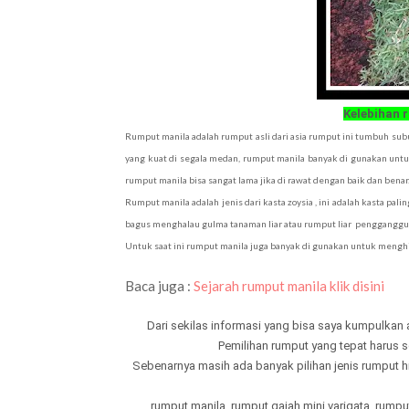
Kelebihan 
Rumput manila adalah rumput asli dari asia rumput ini tumbuh subu
yang kuat di segala medan, rumput manila banyak di gunakan untu
rumput manila bisa sangat lama jika di rawat dengan baik dan benar
Rumput manila adalah jenis dari kasta zoysia , ini adalah kasta pal
bagus menghalau gulma tanaman liar atau rumput liar pengganggu
Untuk saat ini rumput manila juga banyak di gunakan untuk meng
Baca juga :
Sejarah rumput manila klik disini
Dari sekilas informasi yang bisa saya kumpulk
Pemilihan rumput yang tepat harus s
Sebenarnya masih ada banyak pilihan jenis rumput hi
rumput manila, rumput gajah mini varigata, rump