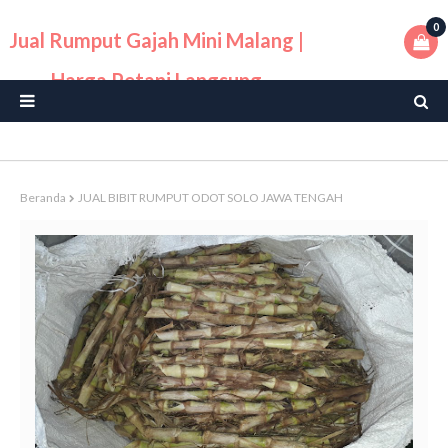
0
Jual Rumput Gajah Mini Malang |
Harga Petani Langsung
Beranda
JUAL BIBIT RUMPUT ODOT SOLO JAWA TENGAH