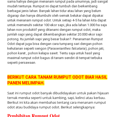
sama halnya dengan menanam rumput pada umumnya, jadi sangat
mudah tentunya. Rumput ini dapat tumbuh dan berkembang
berbagai jenis lahan. Banyak lahan tidur atau lahan yang belum
digarap dan hanya ditumbuhi oleh semak belukar dapat dipakai
untuk menanam rumput odot.
Untuk setiap 4-5 ha lahan kita dapat
untuk memenuhi sekitar 100 ekor sapi, jika ada lahan 1.000 ha saja
lahan non produktif yang ditanami dengan rumput odot, maka
jumlah sapi yang dapat dikembangkan sekitar 20.000 ekor sapi
potong. Itu jumlah sapi yang besar bukan?. Penanaman Rumput
Odot dapat juga bisa dengan cara tumpang sari dengan pohon
kehutanan seperti sengon (
Paraserianthes
falcataria
), pohon jati,
pohon karet , pohon kelapa sawit. Tentu saja untuk hasil yang
maximal rumput odot bagus di tanam sendiri di tempat terbuka
seperti persawaan.
BERIKUT CARA TANAM RUMPUT ODOT BIAR HASIL
PANEN MELIMPAH.
Saat ini rumput odot banyak dibudidayakan untuk pakan hijauan
ternak mereka seperti untuk kambing, sapi, kelinci atau kerbau.
Berikut ini kita akan membahas tentang cara menanam rumput
odot atau budidaya rumput odot. Berikut selengkapnya:
Pembibitan Rumput Odot