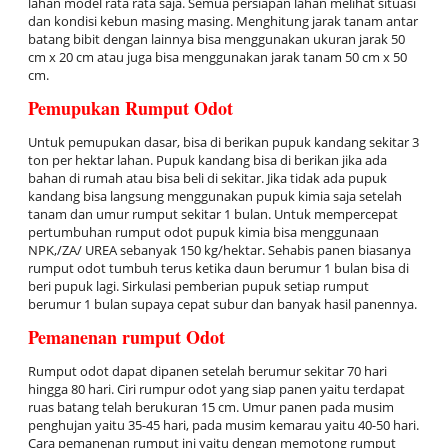
lahan model rata rata saja. Semua persiapan lahan melihat situasi
dan kondisi kebun masing masing. Menghitung jarak tanam antar
batang bibit dengan lainnya bisa menggunakan ukuran jarak 50
cm x 20 cm atau juga bisa menggunakan jarak tanam 50 cm x 50
cm.
Pemupukan Rumput Odot
Untuk pemupukan dasar, bisa di berikan pupuk kandang sekitar 3
ton per hektar lahan. Pupuk kandang bisa di berikan jika ada
bahan di rumah atau bisa beli di sekitar. Jika tidak ada pupuk
kandang bisa langsung menggunakan pupuk kimia saja setelah
tanam dan umur rumput sekitar 1 bulan. Untuk mempercepat
pertumbuhan rumput odot pupuk kimia bisa menggunaan
NPK,/ZA/ UREA sebanyak 150 kg/hektar. Sehabis panen biasanya
rumput odot tumbuh terus ketika daun berumur 1 bulan bisa di
beri pupuk lagi. Sirkulasi pemberian pupuk setiap rumput
berumur 1 bulan supaya cepat subur dan banyak hasil panennya.
Pemanenan rumput Odot
Rumput odot dapat dipanen setelah berumur sekitar 70 hari
hingga 80 hari. Ciri rumpur odot yang siap panen yaitu terdapat
ruas batang telah berukuran 15 cm. Umur panen pada musim
penghujan yaitu 35-45 hari, pada musim kemarau yaitu 40-50 hari.
Cara pemanenan rumput ini yaitu dengan memotong rumput