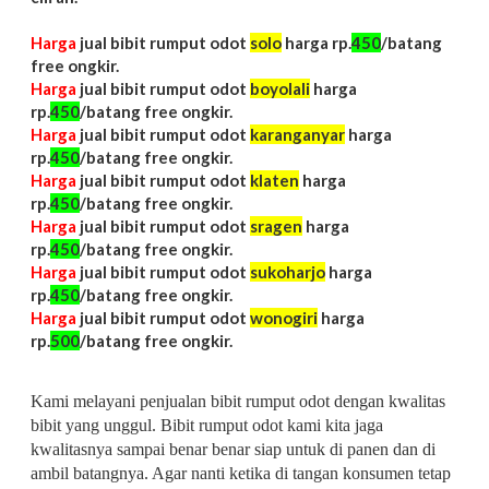
Harga
jual bibit rumput odot
solo
harga rp.
450
/batang
free ongkir.
Harga
jual bibit rumput odot
boyolali
harga
rp.
450
/batang free ongkir.
Harga
jual bibit rumput odot
karanganyar
harga
rp.
450
/batang free ongkir.
Harga
jual bibit rumput odot
klaten
harga
rp.
450
/batang free ongkir.
Harga
jual bibit rumput odot
sragen
harga
rp.
450
/batang free ongkir.
Harga
jual bibit rumput odot
sukoharjo
harga
rp.
450
/batang free ongkir.
Harga
jual bibit rumput odot
wonogiri
harga
rp.
500
/batang free ongkir.
Kami melayani penjualan bibit rumput odot dengan kwalitas
bibit yang unggul. Bibit rumput odot kami kita jaga
kwalitasnya sampai benar benar siap untuk di panen dan di
ambil batangnya. Agar nanti ketika di tangan konsumen tetap