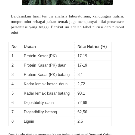
Berdasarkan hasil tes uji analisis laboratorium, kandungan nutrisi,
rumput odot sebagai pakan ternak juga mempunyai nilai persentase
persentase yang tinggi. Berikut ini adalah tabel nutrisi dari rumput
odot
No
Uraian
Nilai Nutrisi (%)
1
Protein Kasar (PK)
17-19
2
Protein Kasar (PK) daun
17-19
3
Protein Kasar (PK) batang
8,1
4
Kadar lemak kasar daun
2,72
5
Kadar lemak kasar batang
90,1
6
Digestibility daun
72,68
7
Digestibility batang
62,56
8
Lignin
2,5
Dari table diatas menunjukkan bahwa potensi Rumput Odot