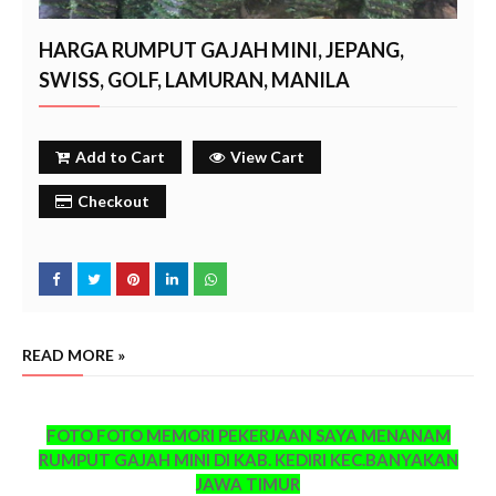
HARGA RUMPUT GAJAH MINI, JEPANG,
SWISS, GOLF, LAMURAN, MANILA
Add to Cart
View Cart
Checkout
READ MORE »
FOTO FOTO MEMORI PEKERJAAN SAYA MENANAM
RUMPUT GAJAH MINI DI KAB. KEDIRI KEC.BANYAKAN
JAWA TIMUR