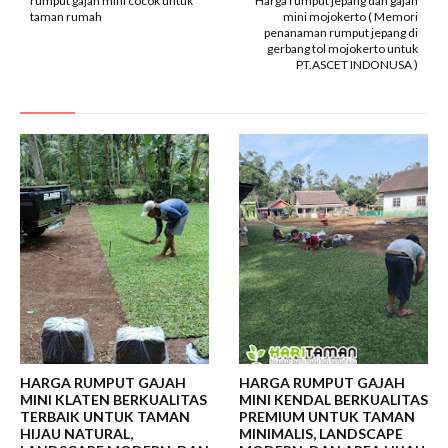
rumput gajah mini cocok untuk
Harga rumput jepang dan gajah
taman rumah
mini mojokerto ( Memori
penanaman rumput jepang di
gerbang tol mojokerto untuk
PT.ASCET INDONUSA )
HARGA RUMPUT GAJAH
HARGA RUMPUT GAJAH
MINI KLATEN BERKUALITAS
MINI KENDAL BERKUALITAS
TERBAIK UNTUK TAMAN
PREMIUM UNTUK TAMAN
HIJAU NATURAL,
MINIMALIS, LANDSCAPE