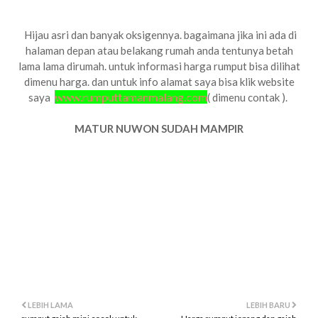
Hijau asri dan banyak oksigennya. bagaimana jika ini ada di
halaman depan atau belakang rumah anda tentunya betah
lama lama dirumah. untuk informasi harga rumput bisa dilihat
dimenu harga. dan untuk info alamat saya bisa klik website
www.rumputtamanmalang.com
saya
( dimenu contak ).
MATUR NUWON SUDAH MAMPIR
harga rumput gajah mini,jepang,swiss,golf,lamuran,manila
gambar rumput gajah mini ,jepang,swiss,golf,lamuran
belanja rumput gajah mini,jepang,swiss,golf,lamuran,manila
video rumput gajah mini,jepang,swiss,golf,lamuran,manila
LEBIH LAMA
LEBIH BARU