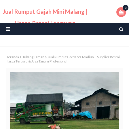
0
Jual Rumput Gajah Mini Malang |
Harga Petani Langsung
Beranda
Tukang Taman
Jual Rumput Golf Kota Madiun – Supplier Resmi,
Harga Terbaru & Jasa Tanam Profesional