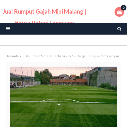
0
Jual Rumput Gajah Mini Malang |
Harga Petani Langsung
Beranda
Jual Rumput Sintetis Terbaru 2026 – Harga, Jenis, & Pemasangan