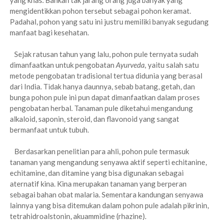
yang khas. Bahkan tak jarang orang juga banyak yang
mengidentikkan pohon tersebut sebagai pohon keramat.
Padahal, pohon yang satu ini justru memiliki banyak segudang
manfaat bagi kesehatan.
Sejak ratusan tahun yang lalu, pohon pule ternyata sudah
dimanfaatkan untuk pengobatan
Ayurveda,
yaitu salah satu
metode pengobatan tradisional tertua didunia yang berasal
dari India. Tidak hanya daunnya, sebab batang, getah, dan
bunga pohon pule ini pun dapat dimanfaatkan dalam proses
pengobatan herbal. Tanaman pule diketahui mengandung
alkaloid, saponin, steroid, dan flavonoid yang sangat
bermanfaat untuk tubuh.
Berdasarkan penelitian para ahli, pohon pule termasuk
tanaman yang mengandung senyawa aktif seperti echitanine,
echitamine, dan ditamine yang bisa digunakan sebagai
aternatif kina. Kina merupakan tanaman yang berperan
sebagai bahan obat malaria. Sementara kandungan senyawa
lainnya yang bisa ditemukan dalam pohon pule adalah pikrinin,
tetrahidroalstonin, akuammidine (rhazine).