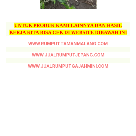
UNTUK PRODUK KAMI LAINNYA DAN HASIL
KERJA KITA BISA CEK DI WEBSITE DIBAWAH INI
WWW.RUMPUTTAMANMALANG.COM
WWW.JUALRUMPUTJEPANG.COM
WWW.JUALRUMPUTGAJAHMINI.COM
jual pohon pule kota singkawang, jual pohon pule kota singkawang terdekat, jual pohon pule termurah
kota singkawang, jual pohon pule terbaik kota singkawang, jual pohon pule tinggi 6 meter kota
singkawang, jual pohon pule terbaru kota singkawang, jual pohon pule lingkaran 50cm kota singkawang
,
jual pohon pule diameter 1 meter kota singkawang, jual pohon pule kota singkawang siap kirim, jual
pohon pule siap tanam kota singkawang, harga pohon pule termurah kota singkawang, harga pohon pule
terbaik kota singkawang, harga pohon pule tinggi 6 meter kota singkawang, harga pohon pule terbaru
kota singkawang, harga pohon pule lingkaran 50cm kota singkawang, harga pohon pule diameter 1meter
kota singkawang, harga pohon pule siap kirim kota singkawang, harga pohon pule siap tanam kota