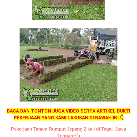
BACA DAN TONTON JUGA VIDEO SERTA ARTIKEL BUKTI
PEKERJAAN YANG KAMI LAKUKAN DI BAWAH INI 👇
Pekerjaan Tanam Rumput Jepang 2 kali di Tegal, Jawa
Tengah
👈