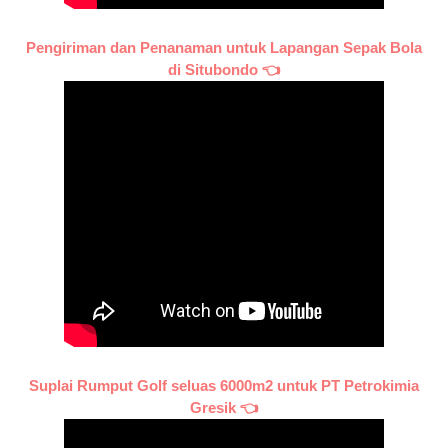
Pengiriman dan Penanaman untuk Lapangan Sepak Bola
di Situbondo 👈
Suplai Rumput Golf seluas 6000m2 untuk PT Petrokimia
Gresik 👈