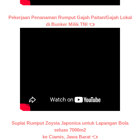
Pekerjaan Penanaman Rumput Gajah Paitan/Gajah Lokal
di Bunker Milik TNI 👈
Suplai Rumput Zoysia Japonica untuk Lapangan Bola
seluas 7000m2
ke Ciamis, Jawa Barat 👈