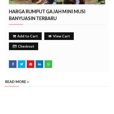
HARGA RUMPUT GAJAH MINI MUSI
BANYUASIN TERBARU
Add to Cart
View Cart
Checkout
READ MORE »
harga rumput gajah mini per m2 musi banyuasin, penjual rumput gajah mini terdekat musi
banyuasin, harga rumput gajah mini per meter termurah, rumput gajah mini grosir, harga rumput
gajah mini 1 meter, jual rumput gajah mini terdekat, beli rumput gajah mini terdekat musi
banyuasin
musi banyuasin