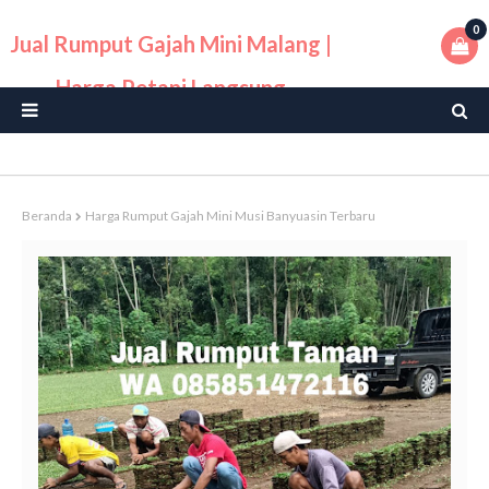
0
Jual Rumput Gajah Mini Malang |
Harga Petani Langsung
Beranda
Harga Rumput Gajah Mini Musi Banyuasin Terbaru