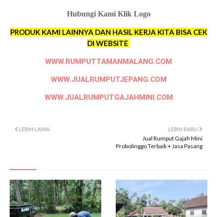
Hubungi Kami Klik Logo
PRODUK KAMI LAINNYA DAN HASIL KERJA KITA BISA CEK
DI WEBSITE
WWW.RUMPUTTAMANMALANG.COM
WWW.JUALRUMPUTJEPANG.COM
WWW.JUALRUMPUTGAJAHMINI.COM
LEBIH LAMA
LEBIH BARU
Jual Rumput Gajah Mini
Probolinggo Terbaik + Jasa Pasang