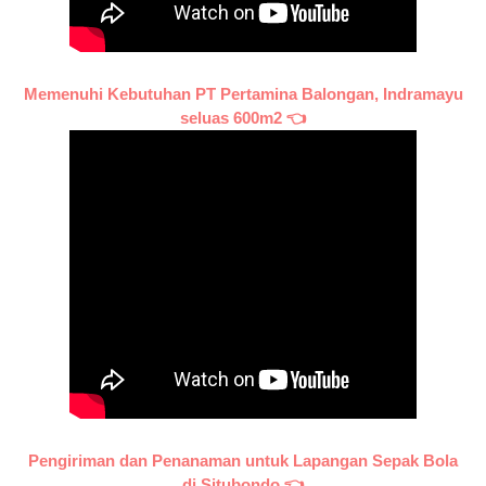
Memenuhi Kebutuhan PT Pertamina Balongan, Indramayu
seluas 600m2 👈
Pengiriman dan Penanaman untuk Lapangan Sepak Bola
di Situbondo 👈