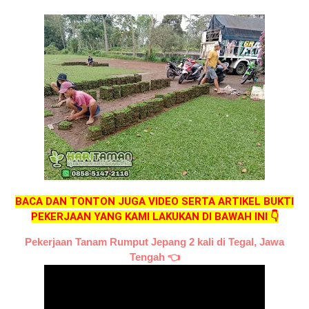
BACA DAN TONTON JUGA VIDEO SERTA ARTIKEL BUKTI
PEKERJAAN YANG KAMI LAKUKAN DI BAWAH INI 👇
Pekerjaan Tanam Rumput Jepang 2 kali di Tegal, Jawa
Tengah
👈