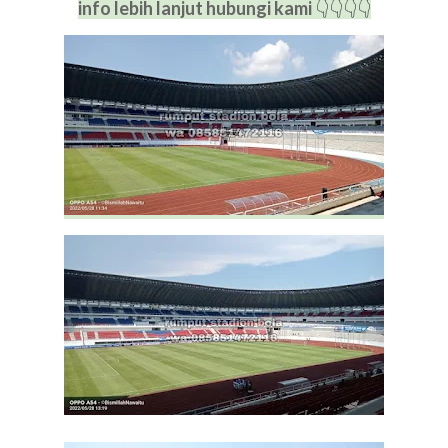
info lebih lanjut hubungi kami
👇
👇
👇
👇