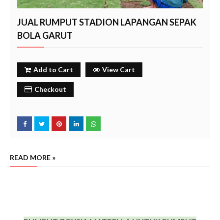
JUAL RUMPUT STADION LAPANGAN SEPAK
BOLA GARUT
Add to Cart
View Cart
Checkout
READ MORE »
jual rumput lapangan sepak bola stadion garut, harga rumput manila zoysia matrella stadion sepak
bola lapangan
garut, jual rumput manila zoysia matrella stadion sepak bola lapangan
garut
garut