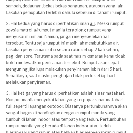
sampah, dedaunan, bekas bekas bangunan, ataupun yang lain.
Lakukan pemupukan terlebih dahulu sebelum di tanami rumput.
2. Hal kedua yang harus di perhatikan ialah
air
. Meski rumput
zoysia matrella/rumput manila tergolong rumput yang
menyukai minim air. Namun, jangan menyepelekan hal
tersebut. Tentu saja rumput ini masih lah membutuhkan air.
Lakukan penyiraman rutin secara rutin setiap 2 kali sehari,
pagi dan sore. Terutama pada saat musim kemarau kamu tidak
boleh melewatkan peniraman tersebut. Rumput akan cepat
menguning jika lupa melakukan penyiraman lebih dari 5 hari.
Sebaliknya, saat musim penghujan tidak perlu setiap hari
melakukan penyiraman.
3. Hal ketiga yang harus di perhatikan adalah
sinar matahari
.
Rumput manila menyukai lahan yang terpapar sinar matahari
full seperti lapangan outdoor. Biasanya pertumbuhannya akan
sangat bagus di bandingkan dengan rumput manila yang
tumbuh di lahan indoor atau tempat yang teduh. Pertumbuhan
rumput manila yang berada di lahan indoor atau teduh
biasanya kurang subur, atau bahkan bias menyebabkan rumput