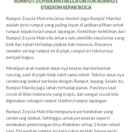
RUMPUT ZOYSIA MATRELLA UNTUK RUMPUT
STADION SEPAK BOLA
Rumput Zoysia Matrella (atau disebut juga Rumput Manila)
adalah jenis rumput yang paling tepat di jadikan pilihan untuk
rumput sepak bola/rumput lapangan. Kelebihan-kelebihan dari
Rumput Zoysia Matrella antara lain, memiliki elastisitas yang
baik dan tahan terhadap pijakan kaki manusia. Biasanya
semakin sering rumput ini di pijak, rumput ini teksturnya
menjadi bagus.
Meskipun arah tumbuh daun nya keatas dan berbentuk
runcing, saat di pijak tidak sakit sama sekali. Tekstur daun nya
cenderung lembut berbeda dengan Rumput Jepang. Selain itu,
Rumput Manila juga tahan terhadap panas. Pastinya saat
cocok di iklim Indonesia yang tropis, dan sangat cocok bila
digunakan sebagai rumput stadion/rumput lapangan.
Rumput Zoysia Matrella mempunyai pertumbuhan yang
cenderung lambat. Sehingga, untuk perawatan seperti
melakukan pemotongan bisa dilakukan setiap 2 bulan sekali
saja. Perawatan rumput ini juga cukup mudah, hanya perlu