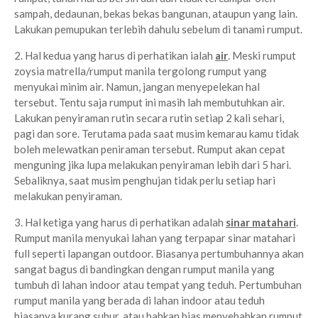
sampah, dedaunan, bekas bekas bangunan, ataupun yang lain.
Lakukan pemupukan terlebih dahulu sebelum di tanami rumput.
2. Hal kedua yang harus di perhatikan ialah
air
. Meski rumput
zoysia matrella/rumput manila tergolong rumput yang
menyukai minim air. Namun, jangan menyepelekan hal
tersebut. Tentu saja rumput ini masih lah membutuhkan air.
Lakukan penyiraman rutin secara rutin setiap 2 kali sehari,
pagi dan sore. Terutama pada saat musim kemarau kamu tidak
boleh melewatkan peniraman tersebut. Rumput akan cepat
menguning jika lupa melakukan penyiraman lebih dari 5 hari.
Sebaliknya, saat musim penghujan tidak perlu setiap hari
melakukan penyiraman.
3. Hal ketiga yang harus di perhatikan adalah
sinar matahari
.
Rumput manila menyukai lahan yang terpapar sinar matahari
full seperti lapangan outdoor. Biasanya pertumbuhannya akan
sangat bagus di bandingkan dengan rumput manila yang
tumbuh di lahan indoor atau tempat yang teduh. Pertumbuhan
rumput manila yang berada di lahan indoor atau teduh
biasanya kurang subur, atau bahkan bias menyebabkan rumput