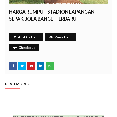
HARGA RUMPUT STADION LAPANGAN
SEPAK BOLA BANGLI TERBARU
Add to Cart
View Cart
Checkout
READ MORE »
jual rumput lapangan sepak bola stadion bangli, harga rumput manila zoysia matrella stadion sepak
bola lapangan
bangli, jual rumput manila zoysia matrella stadion sepak bola lapangan
bangli
bangli