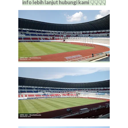
info lebih lanjut hubungi kami
👇
👇
👇
👇