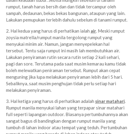
dalam keadaan subur. Sebisa mungkin sebelum di tanami
rumput, tanah harus bersih dan dan tidak tercampur oleh
sampah, dedaunan, bekas bekas bangunan, ataupun yang lain.
Lakukan pemupukan terlebih dahulu sebelum di tanami rumput.
2. Hal kedua yang harus di perhatikan ialah
air
. Meski rumput
zoysia matrella/rumput manila tergolong rumput yang
menyukai minim air. Namun, jangan menyepelekan hal
tersebut. Tentu saja rumput ini masih lah membutuhkan air.
Lakukan penyiraman rutin secara rutin setiap 2 kali sehari,
pagi dan sore. Terutama pada saat musim kemarau kamu tidak
boleh melewatkan peniraman tersebut. Rumput akan cepat
menguning jika lupa melakukan penyiraman lebih dari 5 hari.
Sebaliknya, saat musim penghujan tidak perlu setiap hari
melakukan penyiraman.
3. Hal ketiga yang harus di perhatikan adalah
sinar matahari
.
Rumput manila menyukai lahan yang terpapar sinar matahari
full seperti lapangan outdoor. Biasanya pertumbuhannya akan
sangat bagus di bandingkan dengan rumput manila yang
tumbuh di lahan indoor atau tempat yang teduh. Pertumbuhan