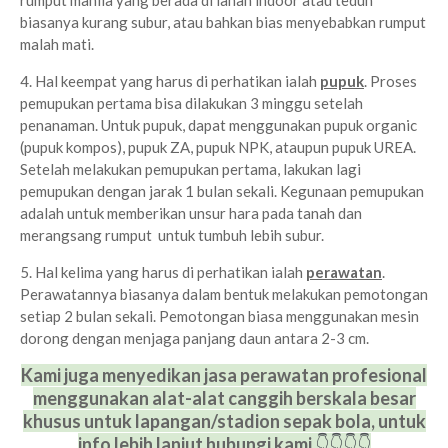
rumput manila yang berada di lahan indoor atau teduh
biasanya kurang subur, atau bahkan bias menyebabkan rumput
malah mati.
4. Hal keempat yang harus di perhatikan ialah
pupuk
. Proses
pemupukan pertama bisa dilakukan 3 minggu setelah
penanaman. Untuk pupuk, dapat menggunakan pupuk organic
(pupuk kompos), pupuk ZA, pupuk NPK, ataupun pupuk UREA.
Setelah melakukan pemupukan pertama, lakukan lagi
pemupukan dengan jarak 1 bulan sekali. Kegunaan pemupukan
adalah untuk memberikan unsur hara pada tanah dan
merangsang rumput untuk tumbuh lebih subur.
5. Hal kelima yang harus di perhatikan ialah
perawatan
.
Perawatannya biasanya dalam bentuk melakukan pemotongan
setiap 2 bulan sekali. Pemotongan biasa menggunakan mesin
dorong dengan menjaga panjang daun antara 2-3 cm.
Kami juga menyedikan jasa perawatan profesional
menggunakan alat-alat
canggih berskala besar
khusus untuk lapangan/stadion sepak bola, untuk
info lebih lanjut hubungi kami
👇
👇
👇
👇