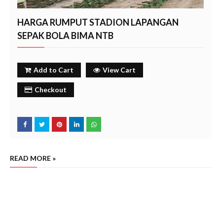
HARGA RUMPUT STADION LAPANGAN
SEPAK BOLA BIMA NTB
Add to Cart
View Cart
Checkout
READ MORE »
jual rumput lapangan sepak bola stadion bima ntb, harga rumput manila zoysia matrella stadion
sepak bola lapangan
bima ntb, jual rumput manila zoysia matrella stadion sepak bola lapangan
bima
ntb
bima