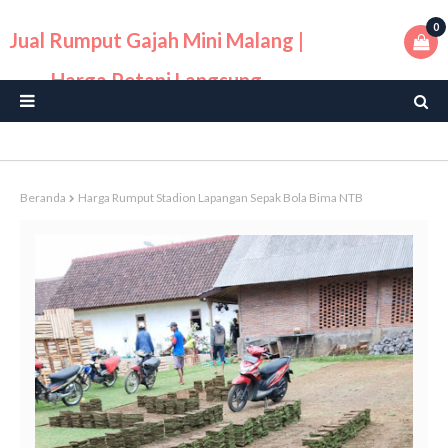
0
Jual Rumput Gajah Mini Malang |
Harga Petani Langsung
Beranda
Harga Rumput Stadion Lapangan Sepak Bola Bima NTB