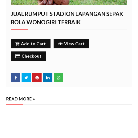
JUAL RUMPUT STADION LAPANGAN SEPAK
BOLA WONOGIRI TERBAIK
Add to Cart
View Cart
Checkout
READ MORE »
jual rumput lapangan sepak bola stadion wonogiri, harga rumput manila zoysia matrella stadion
sepak bola lapangan
wonogiri, jual rumput manila zoysia matrella stadion sepak bola
lapangan
wonogiri
wonogiri