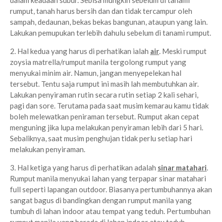
dalam keadaan subur. Sebisa mungkin sebelum di tanami
rumput, tanah harus bersih dan dan tidak tercampur oleh
sampah, dedaunan, bekas bekas bangunan, ataupun yang lain.
Lakukan pemupukan terlebih dahulu sebelum di tanami rumput.
2. Hal kedua yang harus di perhatikan ialah
air
. Meski rumput
zoysia matrella/rumput manila tergolong rumput yang
menyukai minim air. Namun, jangan menyepelekan hal
tersebut. Tentu saja rumput ini masih lah membutuhkan air.
Lakukan penyiraman rutin secara rutin setiap 2 kali sehari,
pagi dan sore. Terutama pada saat musim kemarau kamu tidak
boleh melewatkan peniraman tersebut. Rumput akan cepat
menguning jika lupa melakukan penyiraman lebih dari 5 hari.
Sebaliknya, saat musim penghujan tidak perlu setiap hari
melakukan penyiraman.
3. Hal ketiga yang harus di perhatikan adalah
sinar matahari
.
Rumput manila menyukai lahan yang terpapar sinar matahari
full seperti lapangan outdoor. Biasanya pertumbuhannya akan
sangat bagus di bandingkan dengan rumput manila yang
tumbuh di lahan indoor atau tempat yang teduh. Pertumbuhan