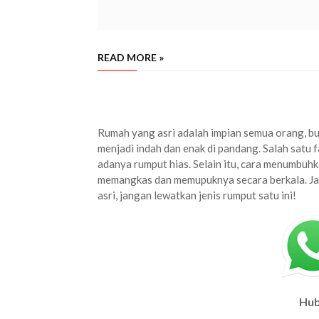
READ MORE »
jual rumput golf kraksaan terdekat
harga rumput golf kraksaan murah
beli 
Rumah yang asri adalah impian semua orang, bu
menjadi indah dan enak di pandang. Salah sat
adanya rumput hias. Selain itu, cara menumbuhk
memangkas dan memupuknya secara berkala. Jadi
asri, jangan lewatkan jenis rumput satu ini!
Hub