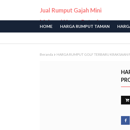
Jual Rumput Gajah Mini
Malang | Harga Petani
HOME
HARGA RUMPUT TAMAN
HARGA
Langsung
Beranda
HARGA RUMPUT GOLF TERBARU KRAKSAAN
HA
PR