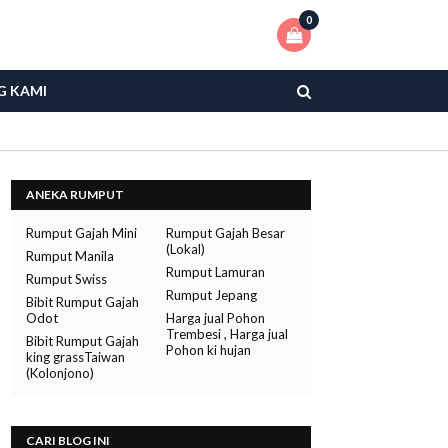
0
G KAMI
ANEKA RUMPUT
Rumput Gajah Mini
Rumput Gajah Besar
(Lokal)
Rumput Manila
Rumput Lamuran
Rumput Swiss
Rumput Jepang
Bibit Rumput Gajah
Odot
Harga jual Pohon
Trembesi , Harga jual
Bibit Rumput Gajah
Pohon ki hujan
king grassTaiwan
(Kolonjono)
CARI BLOG INI