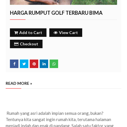
HARGA RUMPUT GOLF TERBARU BIMA
Add to Cart
View Cart
Checkout
READ MORE »
jual rumput golf bima terdekat
harga rumput golf bima murah
beli rumput golf area bima
BIMA
Rumah yang asri adalah impian semua orang, bukan?
Tentunya kita sangat ingin rumah kita, terutama halaman
menjadi indah dan enak di pandang. Salah satu faktor yang