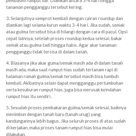
pembasmi rumput liar. Diamkan antara 3-4 hari hingga
tanaman pengganggu tersebut kering.
3. Selanjutnya semprot kembali dengan cairan roundup dan
diamkan lagi selama kurun waktu 3-4 hari. Jika sudah, semak
atau gulma tersebut bisa di hilangi dengan cara di pacul. Opsi
cepat lainnya, setelah proses roundup kedua selesai, bakar
semak atau gulma tadi hingga habis. Agar akar tanaman
pengganggu tidak tersisa di dalam tanah.
4. Biasanya jika akar guma/semak masih ada di dalam tanah
masih ada, maka saat rumput hias sudah tertanam rapi di
halaman rumah gulma/semak tersebut masih bisa tumbuh
kembali. Akibatnya selain dapat mengganggu pertumbuhan
serta kesuburan rumput hias, juga bisa merusak keindahan
rumput hias itu sendiri.
5. Sesudah proses pembakaran gulma/semak selesai, baiknya
menimbun dengan tanah baru (tanah urug) yang
kandungannya lebih bagus. Jika seluruh proses di atas sudah
di kerjakan, maka proses tanam rumput hias bisa mulai
dilakukan.