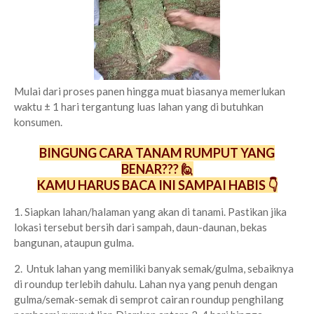
Mulai dari proses panen hingga muat biasanya memerlukan
waktu ± 1 hari tergantung luas lahan yang di butuhkan
konsumen.
BINGUNG CARA TANAM RUMPUT YANG
BENAR??? 🙋
KAMU HARUS BACA INI SAMPAI HABIS 👇
1. Siapkan lahan/halaman yang akan di tanami. Pastikan jika
lokasi tersebut bersih dari sampah, daun-daunan, bekas
bangunan, ataupun gulma.
2. Untuk lahan yang memiliki banyak semak/gulma, sebaiknya
di roundup terlebih dahulu. Lahan nya yang penuh dengan
gulma/semak-semak di semprot cairan roundup penghilang