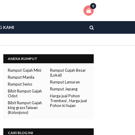
0
G KAMI
ANEKA RUMPUT
Rumput Gajah Mini
Rumput Gajah Besar
(Lokal)
Rumput Manila
Rumput Lamuran
Rumput Swiss
Rumput Jepang
Bibit Rumput Gajah
Odot
Harga jual Pohon
Trembesi , Harga jual
Bibit Rumput Gajah
Pohon ki hujan
king grassTaiwan
(Kolonjono)
CARI BLOG INI