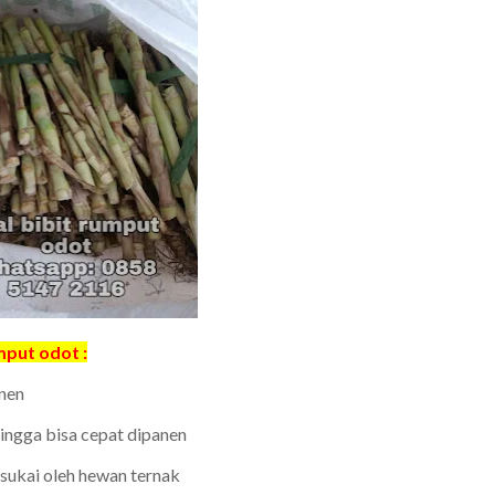
mput odot :
anen
ingga bisa cepat dipanen
isukai oleh hewan ternak