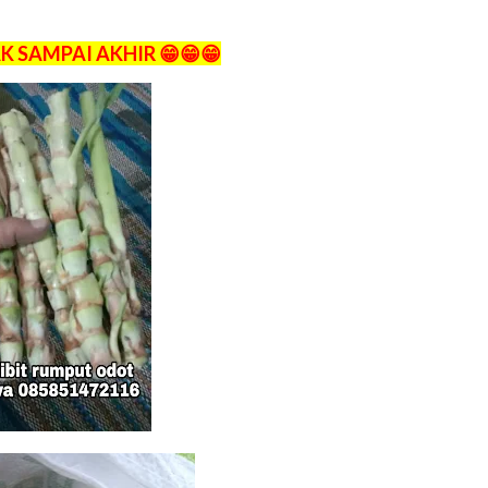
K SAMPAI AKHIR 😁😁😁