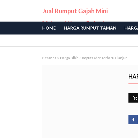
Jual Rumput Gajah Mini
Malang | Harga Petani
HOME
HARGA RUMPUT TAMAN
HARGA
Langsung
Beranda
Harga Bibit Rumput Odot Terbaru Cianjur
HA