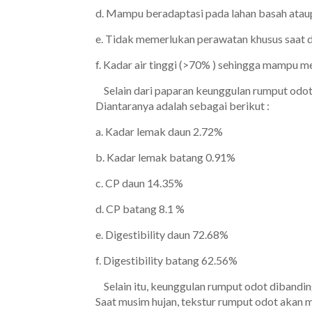
d. Mampu beradaptasi pada lahan basah ataup
e. Tidak memerlukan perawatan khusus saat 
f. Kadar air tinggi (>70% ) sehingga mampu 
Selain dari paparan keunggulan rumput odot
Diantaranya adalah sebagai berikut :
a. K
adar lemak daun 2.72%
b. K
adar lemak batang 0.91%
c. CP daun 14.35%
d. CP batang 8.1 %
e.
Digestibility daun 72.68%
f. Digestibility batang 62.56%
Selain itu, keunggulan rumput odot dibandin
Saat musim hujan, tekstur rumput odot akan me