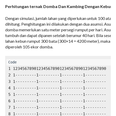
Perhitungan ternak Domba Dan Kambing Dengan Kebun 
Dengan simulasi, jumlah lahan yang diperlukan untuk 100 ata
dihitung. Penghitungan ini dilakukan dengan dua asumsi. Asums
domba memerlukan satu meter persegi rumput per hari. Asumsi
tumbuh dan dapat dipanen setelah berumur 40 hari. Bila seseo
lahan kebun rumput 300 bata (300×14 = 4200 meter), maka 420
diperoleh 105 ekor domba.
1 1234567890123456789012345678901234567890

2 1---------1---------1---------1---------

3 1---------1---------1---------1---------

4 1---------1---------1---------1---------

5 1---------1---------1---------1---------

6 1---------1---------1---------1---------

7 1---------1---------1---------1---------

8 1---------1---------1---------1---------
