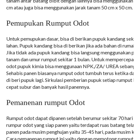
tanam antar batang bibit dengan lainnya bisa menggunakan uk
cm atau juga bisa menggunakan jarak tanam 50 cm x 50 cm.
Pemupukan Rumput Odot
Untuk pemupukan dasar, bisa di berikan pupuk kandang sekitar
lahan. Pupuk kandang bisa di berikan jika ada bahan di rumah ata
Jika tidak ada pupuk kandang bisa langsung menggunakan pupu
tanam dan umur rumput sekitar 1 bulan. Untuk mempercepat 
odot pupuk kimia bisa menggunaan NPK,/ZA/ UREA sebanyak 
Sehabis panen biasanya rumput odot tumbuh terus ketika daun
di beri pupuk lagi. Sirkulasi pemberian pupuk setiap rumput b
cepat subur dan banyak hasil panennya.
Pemanenan rumput Odot
Rumput odot dapat dipanen setelah berumur sekitar 70 hari hing
rumpur odot yang siap panen yaitu terdapat ruas batang telah
panen pada musim penghujan yaitu 35-45 hari, pada musim kema
Cara pemanenan rumput ini yaitu dengan memotong rumput pe