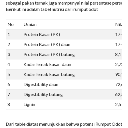
sebagai pakan ternak juga mempunyai nilai persentase persenta
Berikut ini adalah tabel nutrisi dari rumput odot
No
Uraian
Nilai 
1
Protein Kasar (PK)
17-19
2
Protein Kasar (PK) daun
17-19
3
Protein Kasar (PK) batang
8,1
4
Kadar lemak kasar daun
2,72
5
Kadar lemak kasar batang
90,1
6
Digestibility daun
72,68
7
Digestibility batang
62,56
8
Lignin
2,5
Dari table diatas menunjukkan bahwa potensi Rumput Odot se