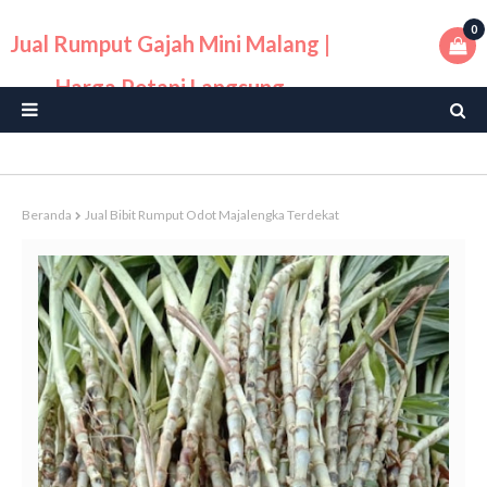
0
Jual Rumput Gajah Mini Malang |
Harga Petani Langsung
Beranda
Jual Bibit Rumput Odot Majalengka Terdekat