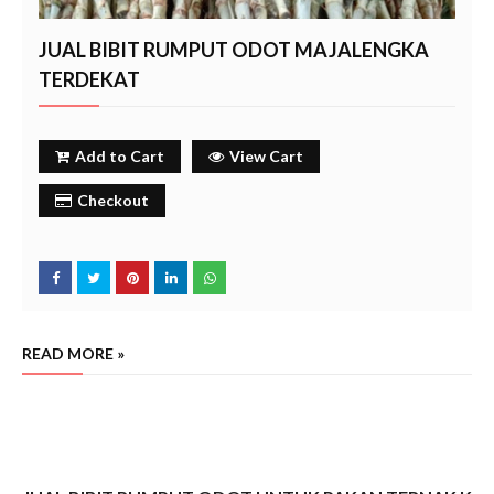
JUAL BIBIT RUMPUT ODOT MAJALENGKA
TERDEKAT
Add to Cart
View Cart
Checkout
READ MORE »
Harga Bibit Odot Majalengka saat ini, Harga Bibit Odot Majalengka perbatang, Jual Bibit Odot Majalen
terdekat
majalengka