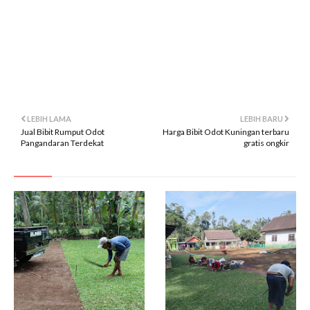
belanja bibit odot majalengka
video bibit odot majalengka
lokasi bibit odot majalengka
LEBIH LAMA
LEBIH BARU
Jual Bibit Rumput Odot
Harga Bibit Odot Kuningan terbaru
Pangandaran Terdekat
gratis ongkir