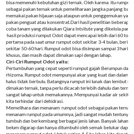
bisa memenuhi kebutuhan gizi ternak. Oleh karena itu rumput 
sebagai pakan ternak untuk pemeliharaan jangka panjang baik
memakai pakan hijauan saja ataupun untuk penggemukan yang
pakan penguat atau konsentrat.Dari hasil penelitian beberapa pe
coba tanam yang dilakukan Qiara Intsitute yang dikelola para 
hasil produksi rumput Odot dapat mencapai lebih dari 60 ton p
pertama pada saat umur rumput odot sekitar 3-4 bulan, berikut
sekitar 50-60 hari. Rumput odot bisa disimpan sampai 3 hari t
khusus, dan masih dapat dimakan sapi dengan lahap.
Ciri-Ciri Rumput Odot yaitu:
Pertumbuhan yang cepat seperti rumput gajah Berumpun dan b
rhizoma. Rumput odot mempunyai akar yang kuat dan dalam,
halus tidak berbulu. Batangnya rumput ini lunak dan lembut s
dimakan ternak, tanpa perlu dicacah terlebih dahulu dan ternak
sangat lahap untuk memakannya. Mempunyai kadar air sekitar
kita terhindar dari dehidrasi.
Memelihara dan menanam rumput odot sebagai pakan ternak,
menanam rumput pada umumnya, jadi sangat mudah tentunya. 
tumbuh dan berkembang berbagai jenis lahan. Banyak lahan tid
belum digarap dan hanya ditumbuhi oleh semak belukar dapat 
menanam rumput odot. Untuk setiap 4-5 ha lahan kita dapat u