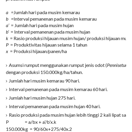
a =
Jumlah hari pada musim kemarau
b =
Interval pemanenan pada musim kemarau
a’
= Jumlah hari pada musim hujan
b’
= Interval pemanenan pada musim hujan
k
= Rasio produksi hijauan musim hujan/ produksi hijauan mus
P
= Produktivitas hijauan selama 1 tahun
x
= Produksi hijauan/panen/ha
Asumsi rumput menggunakan rumput jenis odot (
Pennisetum 
dengan produksi 150.000kg/ha/tahun.
Jumlah hari musim kemarau 90 hari.
Interval pemanenan pada musim kemarau 60 hari.
Jumlah hari musim hujan 275 hari.
Interval pemanenan pada musim hujan 40 hari.
Rasio produksi pada musim hujan lebih tinggi 2 kali lipat saa
P = a/bx + a’/b’x.k
150.000kg = 90/60x+275/40x.2