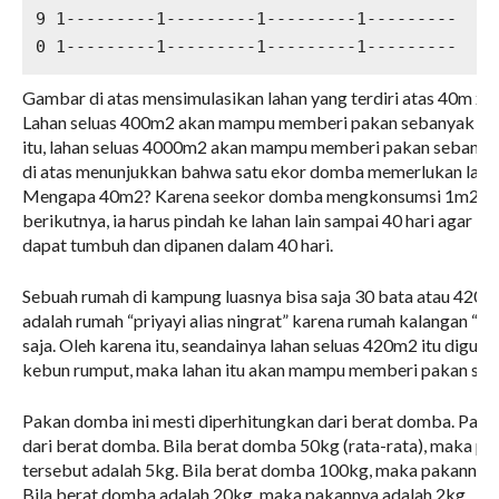
9 1---------1---------1---------1---------

0 1---------1---------1---------1---------
Gambar di atas mensimulasikan lahan yang terdiri atas 40m x 
Lahan seluas 400m2 akan mampu memberi pakan sebanyak 10
itu, lahan seluas 4000m2 akan mampu memberi pakan sebany
di atas menunjukkan bahwa satu ekor domba memerlukan lah
Mengapa 40m2? Karena seekor domba mengkonsumsi 1m2 seti
berikutnya, ia harus pindah ke lahan lain sampai 40 hari agar 
dapat tumbuh dan dipanen dalam 40 hari.
Sebuah rumah di kampung luasnya bisa saja 30 bata atau 420m
adalah rumah “priyayi alias ningrat” karena rumah kalangan “bi
saja. Oleh karena itu, seandainya lahan seluas 420m2 itu digun
kebun rumput, maka lahan itu akan mampu memberi pakan se
Pakan domba ini mesti diperhitungkan dari berat domba. Pak
dari berat domba. Bila berat domba 50kg (rata-rata), maka pa
tersebut adalah 5kg. Bila berat domba 100kg, maka pakannya a
Bila berat domba adalah 20kg, maka pakannya adalah 2kg.