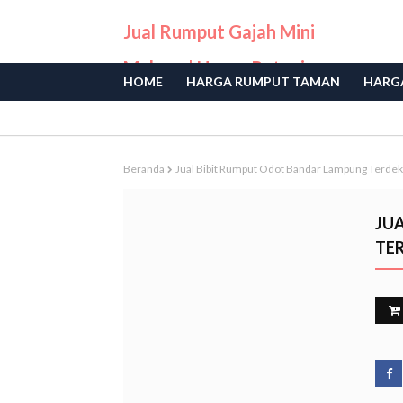
Jual Rumput Gajah Mini
Malang | Harga Petani
HOME
HARGA RUMPUT TAMAN
HARGA
Langsung
Beranda
Jual Bibit Rumput Odot Bandar Lampung Terdek
JU
TE