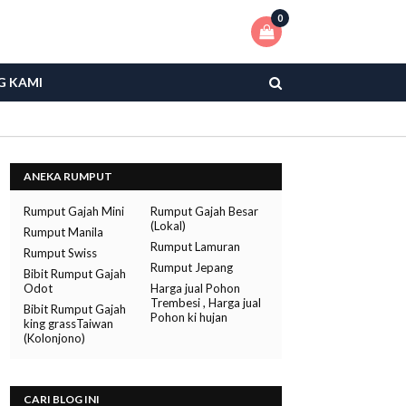
0
G KAMI
ANEKA RUMPUT
Rumput Gajah Mini
Rumput Gajah Besar
(Lokal)
Rumput Manila
Rumput Lamuran
Rumput Swiss
Rumput Jepang
Bibit Rumput Gajah
Odot
Harga jual Pohon
Trembesi , Harga jual
Bibit Rumput Gajah
Pohon ki hujan
king grassTaiwan
(Kolonjono)
CARI BLOG INI