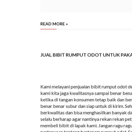
READ MORE »
Harga Bibit Odot Bandar Lampung saat ini, Harga Bibit Odot Bandar Lampu
JUAL BIBIT RUMPUT ODOT UNTUK PAK
Kami melayani penjualan bibit rumput odot de
kami kita jaga kwalitasnya sampai benar benar
ketika di tangan konsumen tetap baik dan ber
benar benar subur dan siap untuk di kirim. S
berkwalitas dan bisa menghasilkan banyak da
selalu berharap agar nantinya rekan rekan pe
membeli bibit di lapak kami. Jangan ragu rag
pertanyaan tentang bertanam rumput odot. S