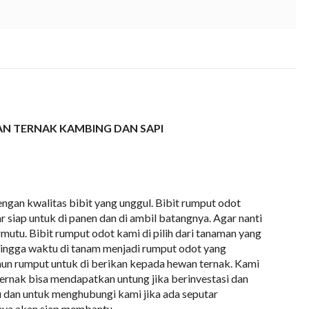
ng perbatang, Jual Bibit Odot Bandar Lampung,Penjual Bibit Odot Bandar Lampung terdekat
lampung
AN TERNAK KAMBING DAN SAPI
ngan kwalitas bibit yang unggul. Bibit rumput odot
 siap untuk di panen dan di ambil batangnya. Agar nanti
mutu. Bibit rumput odot kami di pilih dari tanaman yang
ehingga waktu di tanam menjadi rumput odot yang
un rumput untuk di berikan kepada hewan ternak. Kami
ternak bisa mendapatkan untung jika berinvestasi dan
u dan untuk menghubungi kami jika ada seputar
aya akan siap membantu.