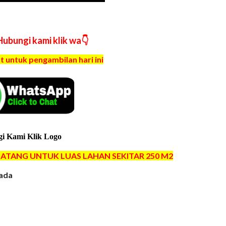
ubungi kami klik wa👇
 untuk pengambilan hari ini
i Kami Klik Logo
BATANG UNTUK LUAS LAHAN SEKITAR 250 M2
 ada