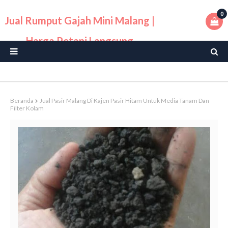
0
Jual Rumput Gajah Mini Malang |
Harga Petani Langsung
Beranda
Jual Pasir Malang Di Kajen Pasir Hitam Untuk Media Tanam Dan
Filter Kolam