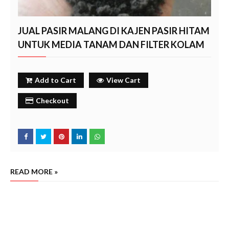
JUAL PASIR MALANG DI KAJEN PASIR HITAM
UNTUK MEDIA TANAM DAN FILTER KOLAM
Add to Cart
View Cart
Checkout
READ MORE »
jual p
asir malang di kajen,penjual pasir malang di kajen ,harga jual pasir malang di kajen, jual pasir
malang warna hitam di kajen, jual pasir malang merah di kajen
pekalongan