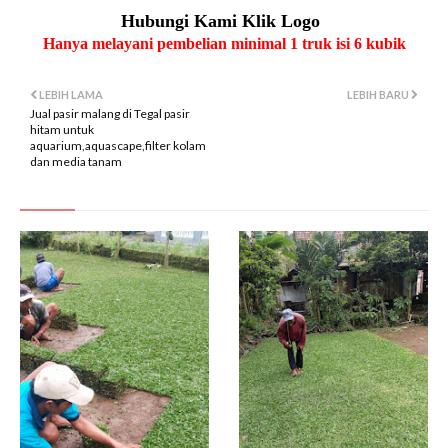
Hubungi Kami Klik Logo
Hanya melayani pembelian minimal 1 truk isi 6 kubik
LEBIH LAMA
LEBIH BARU
Jual pasir malang di Tegal pasir
hitam untuk
aquarium,aquascape,filter kolam
dan media tanam