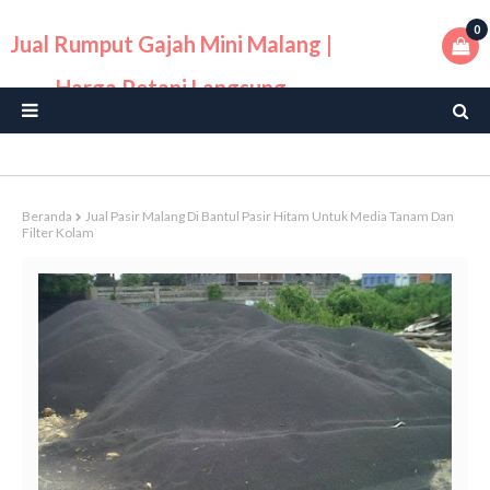
0
Jual Rumput Gajah Mini Malang |
Harga Petani Langsung
Beranda
Jual Pasir Malang Di Bantul Pasir Hitam Untuk Media Tanam Dan
Filter Kolam