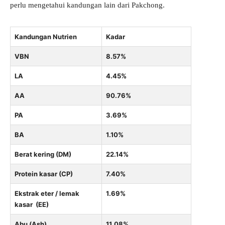
perlu mengetahui kandungan lain dari Pakchong.
Kandungan Nutrien
Kadar
VBN
8.57%
LA
4.45%
AA
90.76%
PA
3.69%
BA
1.10%
Berat kering (DM)
22.14%
Protein kasar (CP)
7.40%
Ekstrak eter / lemak
1.69%
kasar (EE)
Abu (Ash)
11.08%