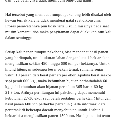
dan juga batangnya tidak ditumbuhi bulu-bulu halus.
Hal tersebut yang membuat rumput pakchong lebih disukai oleh
hewan ternak karena tidak membuat gatal saat dikonsumsi.
Proses perawatannya pun tidak terlalu sulit, misalnya pada saat
musim kemarau tiba maka penyiraman dapat dilakukan satu kali
dalam seminggu.
Setiap kali panen rumput pakchong bisa mendapat hasil panen
yang berlimpah, untuk ukuran lahan dengan luas 1 hektar akan
menghasilkan sekitar 450 hingga 600 ton per hektarnya.
Untuk
hitung hitungan seberapa besar pakan ternak rumania segar
yakni 10 persen dari berat perhari per ekor. Apabila berat seekor
sapi perah 600 kg , maka kebutuhan hijauan perhariadalah 60
kg, jadi kebutuhan akan hijauan per tahun 365 hari x 60 kg =
21,9 ton. Artinya perhitungan ini pakchong dapat memenuhi
kebutuhan 27-30 ekor sapi perah pertahun perhektar. ( hitungan
hasil panen 600 ton perhektar pertahun ). Ada informasi dari
perternak di beberapa daerah menyebutkan untuk 1 tahun 1
hektar bisa menghasilkan panen 1500 ton.
Hasil panen ini tentu