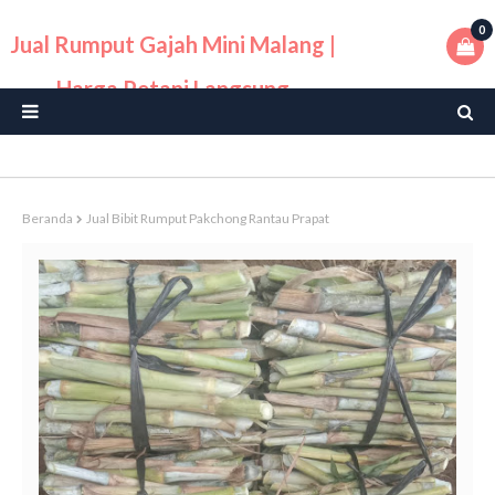
0
Jual Rumput Gajah Mini Malang |
Harga Petani Langsung
Beranda
Jual Bibit Rumput Pakchong Rantau Prapat