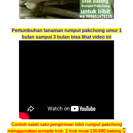
Pertumbuhan tanaman rumput pakchong umur 1
bulan sampai 3 bulan bisa lihat video ini
Contoh salah satu pengiriman bibit rumput pakchong
menggunakan armada truk. 1 truk muat 130.000 batang 👇