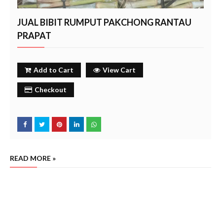
JUAL BIBIT RUMPUT PAKCHONG RANTAU
PRAPAT
Add to Cart
View Cart
Checkout
READ MORE »
J
ual bibit rumput pakchong rantau prapat
tahun 2025, harga penjual bibit rumput pakchong rantau
prapat, beli bibit rumput pakchong rantau prapat
,
cara tanam rumput pakchong
rantau prapat yang
benar agar sukses, petani rumput pakchong
rantau prapat, daftar harga jual bibit rumput