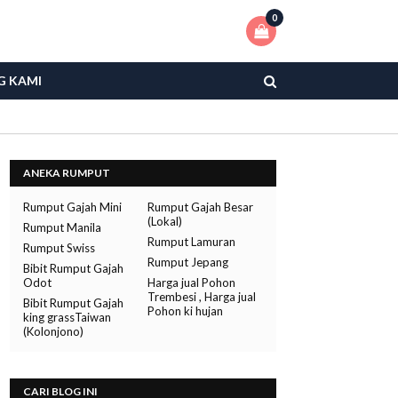
0
G KAMI
ANEKA RUMPUT
Rumput Gajah Mini
Rumput Gajah Besar
(Lokal)
Rumput Manila
Rumput Lamuran
Rumput Swiss
Rumput Jepang
Bibit Rumput Gajah
Odot
Harga jual Pohon
Trembesi , Harga jual
Bibit Rumput Gajah
Pohon ki hujan
king grassTaiwan
(Kolonjono)
CARI BLOG INI