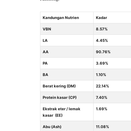
Kandungan Nutrien
Kadar
VBN
8.57%
LA
4.45%
AA
90.76%
PA
3.69%
BA
1.10%
Berat kering (DM)
22.14%
Protein kasar (CP)
7.40%
Ekstrak eter / lemak
1.69%
kasar (EE)
Abu (Ash)
11.08%