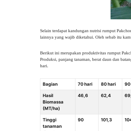
Selain terdapat kandungan nutrisi rumput Pakcho
lainnya yang wajib diketahui. Oleh sebab itu kam
Berikut ini merupakan produktivitas rumput Pakch
Produksi, panjang tanaman, berat daun dan bata
hari.
Bagian
70 hari
80 hari
90 
Hasil
46,6
62,4
69
Biomassa
(MT/ha)
Tinggi
90
101,3
10
tanaman