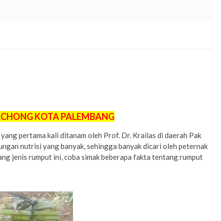
, beli bibit rumput pakchong
4,
harga p
enjual bibit rumput pakchong
palembang
palembang
,
etani rumput pakchong
palembang
, daftar harga jual bibit rumput
KCHONG KOTA PALEMBANG
ang pertama kali ditanam oleh Prof. Dr. Krailas di daerah Pak
dungan nutrisi yang banyak, sehingga banyak dicari oleh peternak
ang jenis rumput ini, coba simak beberapa fakta tentang rumput