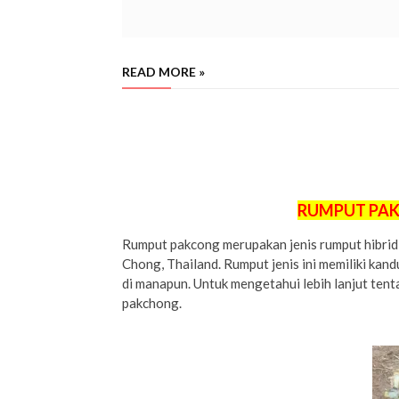
READ MORE »
Jual bibit rumput pakchong palembang sumatera selatan tahun 202
cara tanam rumput pakchong
palembang
yang benar agar sukses, p
pakchong
palembang
.
palembang
RUMPUT PA
Rumput pakcong merupakan jenis rumput hibrid y
Chong, Thailand. Rumput jenis ini memiliki kan
di manapun. Untuk mengetahui lebih lanjut tent
pakchong.