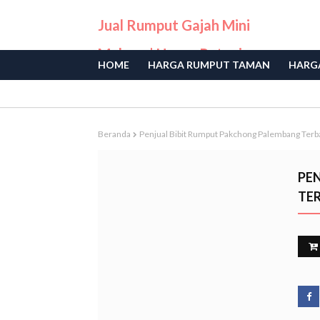
Jual Rumput Gajah Mini
Malang | Harga Petani
HOME
HARGA RUMPUT TAMAN
HARGA
Langsung
Beranda
Penjual Bibit Rumput Pakchong Palembang Terb
PE
TE