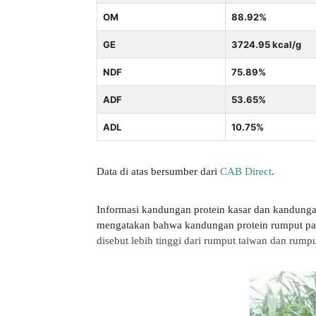
OM
88.92%
GE
3724.95 kcal/g
NDF
75.89%
ADF
53.65%
ADL
10.75%
Data di atas bersumber dari
CAB Direct
.
Informasi kandungan protein kasar dan kandunga
mengatakan bahwa kandungan protein rumput pakc
disebut lebih tinggi dari rumput taiwan dan rump