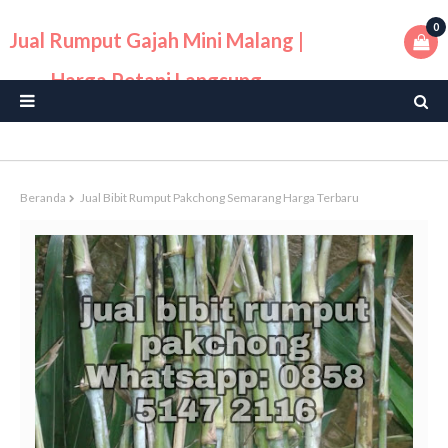
0
Jual Rumput Gajah Mini Malang |
Harga Petani Langsung
Beranda
Jual Bibit Rumput Pakchong Semarang Harga Terbaru