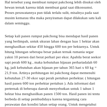
Hal tersebut yang membuat rumput pakchong lebih disukai oleh
hewan ternak karena tidak membuat gatal saat dikonsumsi.
Proses perawatannya pun tidak terlalu sulit, misalnya pada saat
musim kemarau tiba maka penyiraman dapat dilakukan satu kali
dalam seminggu.
Setiap kali panen rumput pakchong bisa mendapat hasil panen
yang berlimpah, untuk ukuran lahan dengan luas 1 hektar akan
menghasilkan sekitar 450 hingga 600 ton per hektarnya.
Untuk
hitung hitungan seberapa besar pakan ternak rumania segar
yakni 10 persen dari berat perhari per ekor. Apabila berat seekor
sapi perah 600 kg , maka kebutuhan hijauan perhariadalah 60
kg, jadi kebutuhan akan hijauan per tahun 365 hari x 60 kg =
21,9 ton. Artinya perhitungan ini pakchong dapat memenuhi
kebutuhan 27-30 ekor sapi perah pertahun perhektar. ( hitungan
hasil panen 600 ton perhektar pertahun ). Ada informasi dari
perternak di beberapa daerah menyebutkan untuk 1 tahun 1
hektar bisa menghasilkan panen 1500 ton.
Hasil panen ini tentu
berbeda di setiap pembudidaya karena tergantung cara
perawatan dan kondisi lahan setiap orang. Untuk
mengetahui