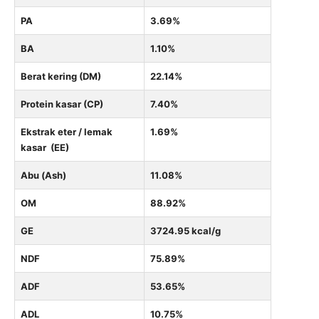
PA
3.69%
BA
1.10%
Berat kering (DM)
22.14%
Protein kasar (CP)
7.40%
Ekstrak eter / lemak
1.69%
kasar (EE)
Abu (Ash)
11.08%
OM
88.92%
GE
3724.95 kcal/g
NDF
75.89%
ADF
53.65%
ADL
10.75%