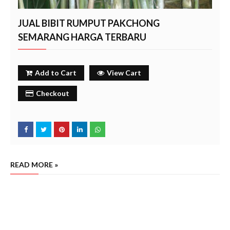
JUAL BIBIT RUMPUT PAKCHONG
SEMARANG HARGA TERBARU
Add to Cart
View Cart
Checkout
READ MORE »
Jual bibit rumput pakchong semarang jawa tengah tahun 2024,
harga p
enjual bibit
, beli bibit rumput pakchong semarang
Cara tanam rumput
rumput pakchong semarang
,
pakchong semarang
yang benar agar sukses. Petani rumput pakchong
semarang