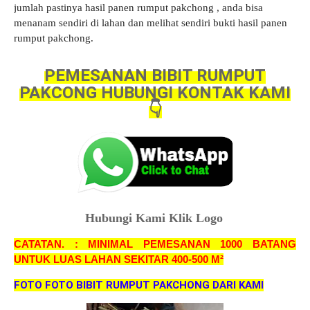
jumlah pastinya hasil panen rumput pakchong , anda bisa
menanam sendiri di lahan dan melihat sendiri bukti hasil panen
rumput pakchong
.
PEMESANAN BIBIT RUMPUT
PAKCONG HUBUNGI KONTAK KAMI
👇
Hubungi Kami Klik Logo
CATATAN. : MINIMAL PEMESANAN 1000 BATANG
UNTUK LUAS LAHAN SEKITAR 400-500 M²
FOTO FOTO BIBIT RUMPUT PAKCHONG DARI KAMI