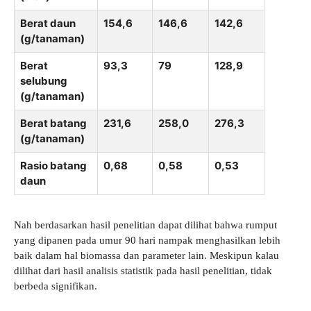
Berat daun
154,6
146,6
142,6
(g/tanaman)
Berat
93,3
79
128,9
selubung
(g/tanaman)
Berat batang
231,6
258,0
276,3
(g/tanaman)
Rasio batang
0,68
0,58
0,53
daun
Nah berdasarkan hasil penelitian dapat dilihat bahwa rumput
yang dipanen pada umur 90 hari nampak menghasilkan lebih
baik dalam hal biomassa dan parameter lain. Meskipun kalau
dilihat dari hasil analisis statistik pada hasil penelitian, tidak
berbeda signifikan.