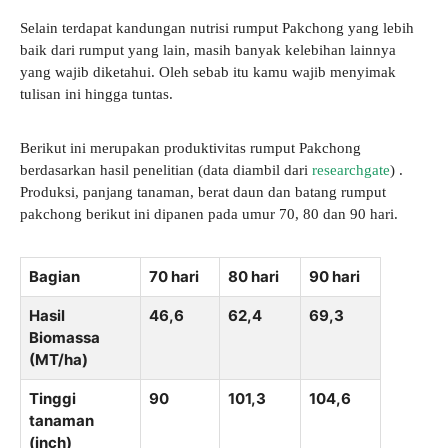
Selain terdapat kandungan nutrisi rumput Pakchong yang lebih
baik dari rumput yang lain, masih banyak kelebihan lainnya
yang wajib diketahui. Oleh sebab itu kamu wajib menyimak
tulisan ini hingga tuntas.
Berikut ini merupakan produktivitas rumput Pakchong
berdasarkan hasil penelitian (data diambil dari
researchgate
) .
Produksi, panjang tanaman, berat daun dan batang rumput
pakchong berikut ini dipanen pada umur 70, 80 dan 90 hari.
Bagian
70 hari
80 hari
90 hari
Hasil
46,6
62,4
69,3
Biomassa
(MT/ha)
Tinggi
90
101,3
104,6
tanaman
(inch)