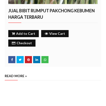
JUAL BIBIT RUMPUT PAKCHONG KEBUMEN
HARGA TERBARU
Add to Cart
View Cart
Checkout
READ MORE »
Jual bibit rumput pakchong kebumen jawa tengah tahun 2024,
harga p
enjual bibit rumput
, beli bibit rumput pakchong
Cara tanam rumput
pakchong
kebumen
kebumen,
pakchong
yang benar agar sukses. Petani rumput pakchong
kebumen
kebumen