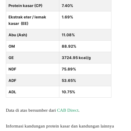
Protein kasar (CP)
7.40%
Ekstrak eter / lemak
1.69%
kasar (EE)
Abu (Ash)
11.08%
OM
88.92%
GE
3724.95 kcal/g
NDF
75.89%
ADF
53.65%
ADL
10.75%
Data di atas bersumber dari
CAB Direct
.
Informasi kandungan protein kasar dan kandungan lainnya