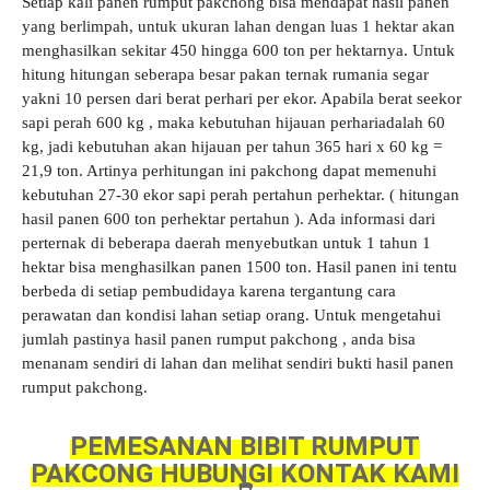
Setiap kali panen rumput pakchong bisa mendapat hasil panen
yang berlimpah, untuk ukuran lahan dengan luas 1 hektar akan
menghasilkan sekitar 450 hingga 600 ton per hektarnya.
Untuk
hitung hitungan seberapa besar pakan ternak rumania segar
yakni 10 persen dari berat perhari per ekor. Apabila berat seekor
sapi perah 600 kg , maka kebutuhan hijauan perhariadalah 60
kg, jadi kebutuhan akan hijauan per tahun 365 hari x 60 kg =
21,9 ton. Artinya perhitungan ini pakchong dapat memenuhi
kebutuhan 27-30 ekor sapi perah pertahun perhektar. ( hitungan
hasil panen 600 ton perhektar pertahun ). Ada informasi dari
perternak di beberapa daerah menyebutkan untuk 1 tahun 1
hektar bisa menghasilkan panen 1500 ton.
Hasil panen ini tentu
berbeda di setiap pembudidaya karena tergantung cara
perawatan dan kondisi lahan setiap orang. Untuk
mengetahui
jumlah pastinya hasil panen rumput pakchong , anda bisa
menanam sendiri di lahan dan melihat sendiri bukti hasil panen
rumput pakchong
.
PEMESANAN BIBIT RUMPUT
PAKCONG HUBUNGI KONTAK KAMI