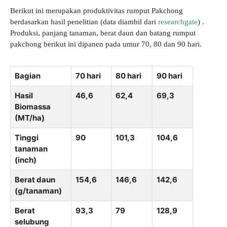
Berikut ini merupakan produktivitas rumput Pakchong
berdasarkan hasil penelitian (data diambil dari
researchgate
) .
Produksi, panjang tanaman, berat daun dan batang rumput
pakchong berikut ini dipanen pada umur 70, 80 dan 90 hari.
Bagian
70 hari
80 hari
90 hari
Hasil
46,6
62,4
69,3
Biomassa
(MT/ha)
Tinggi
90
101,3
104,6
tanaman
(inch)
Berat daun
154,6
146,6
142,6
(g/tanaman)
Berat
93,3
79
128,9
selubung