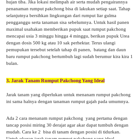
hujan tiba. Jika lokasi melimpah air serta mudah pengairannya
penanaman rumput pakchong bisa di lakukan setiap saat. Tahap
selanjutnya bersihkan lingkungan dari rumput liar gulma
pengganggu serta tanaman sisa sebelumnya. Untuk hasil panen
maximal usahakan memberikan pupuk saat rumput pakchong
mencapai usia 3 minggu hingga 4 minggu, berikan pupuk Urea
dengan dosis 500 kg atau 10 sak perhektar. Terus ulangi
pemupukan tersebut setelah tahap di panen, batang dan daun
baru rumput pakchong bertumbuh lagi sudah berumur kira kira 1
bulan.
3. Jarak Tanam Rumput Pakchong Yang Ideal
Jarak tanam yang diperlukan untuk menanam rumput pakchong
ini sama halnya dengan tanaman rumput gajah pada umumnya.
Ada 2 cara menanam rumput pakchong yang pertama dengan
tancap posisi miring 30 derajat agar akar dapat tumbuh dengan
mudah. Cara ke 2 bisa di tanam dengan posisi di tidurkan.
Untuk ukuran jarak tanam rumput pakchong yang ideal