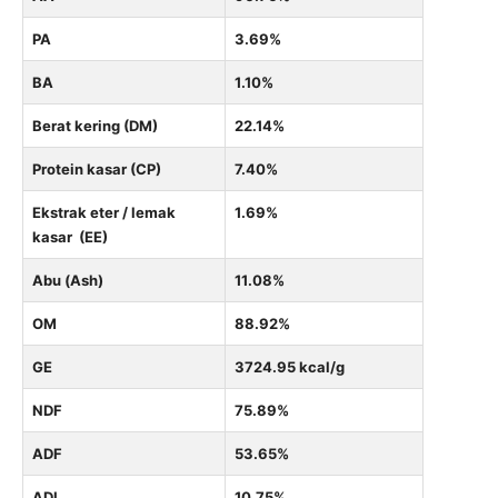
PA
3.69%
BA
1.10%
Berat kering (DM)
22.14%
Protein kasar (CP)
7.40%
Ekstrak eter / lemak
1.69%
kasar (EE)
Abu (Ash)
11.08%
OM
88.92%
GE
3724.95 kcal/g
NDF
75.89%
ADF
53.65%
ADL
10.75%