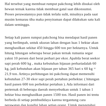
Hal tersebut yang membuat rumput pakchong lebih disukai oleh
hewan ternak karena tidak membuat gatal saat dikonsumsi.
Proses perawatannya pun tidak terlalu sulit, misalnya pada saat
musim kemarau tiba maka penyiraman dapat dilakukan satu kali
dalam seminggu.
Setiap kali panen rumput pakchong bisa mendapat hasil panen
yang berlimpah, untuk ukuran lahan dengan luas 1 hektar akan
menghasilkan sekitar 450 hingga 600 ton per hektarnya.
Untuk
hitung hitungan seberapa besar pakan ternak rumania segar
yakni 10 persen dari berat perhari per ekor. Apabila berat seekor
sapi perah 600 kg , maka kebutuhan hijauan perhariadalah 60
kg, jadi kebutuhan akan hijauan per tahun 365 hari x 60 kg =
21,9 ton. Artinya perhitungan ini pakchong dapat memenuhi
kebutuhan 27-30 ekor sapi perah pertahun perhektar. ( hitungan
hasil panen 600 ton perhektar pertahun ). Ada informasi dari
perternak di beberapa daerah menyebutkan untuk 1 tahun 1
hektar bisa menghasilkan panen 1500 ton.
Hasil panen ini tentu
berbeda di setiap pembudidaya karena tergantung cara
perawatan dan kondisi lahan setiap orang. Untuk
mengetahui