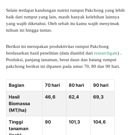
Selain terdapat kandungan nutrisi rumput Pakchong yang lebih
baik dari rumput yang lain, masih banyak kelebihan lainnya
yang wajib diketahui. Oleh sebab itu kamu wajib menyimak
tulisan ini hingga tuntas.
Berikut ini merupakan produktivitas rumput Pakchong
berdasarkan hasil penelitian (data diambil dari
researchgate
) .
Produksi, panjang tanaman, berat daun dan batang rumput
pakchong berikut ini dipanen pada umur 70, 80 dan 90 hari.
Bagian
70 hari
80 hari
90 hari
Hasil
46,6
62,4
69,3
Biomassa
(MT/ha)
Tinggi
90
101,3
104,6
tanaman