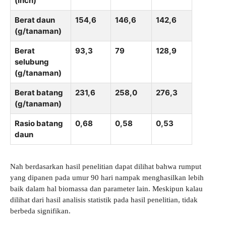
(inch)
Berat daun
154,6
146,6
142,6
(g/tanaman)
Berat
93,3
79
128,9
selubung
(g/tanaman)
Berat batang
231,6
258,0
276,3
(g/tanaman)
Rasio batang
0,68
0,58
0,53
daun
Nah berdasarkan hasil penelitian dapat dilihat bahwa rumput
yang dipanen pada umur 90 hari nampak menghasilkan lebih
baik dalam hal biomassa dan parameter lain. Meskipun kalau
dilihat dari hasil analisis statistik pada hasil penelitian, tidak
berbeda signifikan.