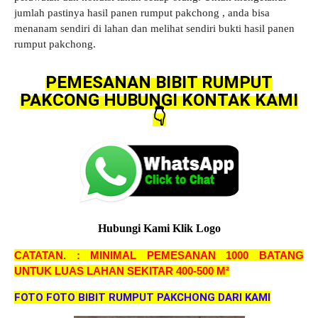
jumlah pastinya hasil panen rumput pakchong , anda bisa
menanam sendiri di lahan dan melihat sendiri bukti hasil panen
rumput pakchong
.
PEMESANAN BIBIT RUMPUT
PAKCONG HUBUNGI KONTAK KAMI
👇
Hubungi Kami Klik Logo
CATATAN. : MINIMAL PEMESANAN 1000 BATANG
UNTUK LUAS LAHAN SEKITAR 400-500 M²
FOTO FOTO BIBIT RUMPUT PAKCHONG DARI KAMI