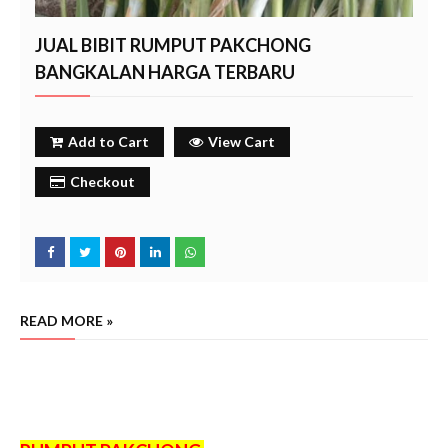
JUAL BIBIT RUMPUT PAKCHONG
BANGKALAN HARGA TERBARU
Add to Cart
View Cart
Checkout
READ MORE »
Penjual bibit rumput pakchong bangkalan madura,
beli bibit rumput pakchong di bangkalan madura,
petani rumput pakcong bangkalan madura, ciri bibit rumput pakchong bangkalan madura.
bangkalan