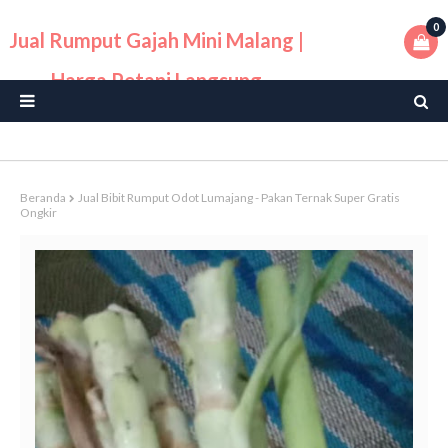
0
Jual Rumput Gajah Mini Malang |
Harga Petani Langsung
Beranda
Jual Bibit Rumput Odot Lumajang - Pakan Ternak Super Gratis
Ongkir