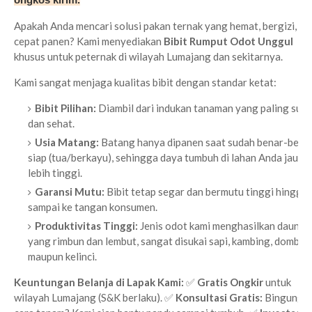
Apakah Anda mencari solusi pakan ternak yang hemat, bergizi, da
cepat panen? Kami menyediakan
Bibit Rumput Odot Unggul
khusus untuk peternak di wilayah Lumajang dan sekitarnya.
Kami sangat menjaga kualitas bibit dengan standar ketat:
Bibit Pilihan:
Diambil dari indukan tanaman yang paling sub
dan sehat.
Usia Matang:
Batang hanya dipanen saat sudah benar-bena
siap (tua/berkayu), sehingga daya tumbuh di lahan Anda jauh
lebih tinggi.
Garansi Mutu:
Bibit tetap segar dan bermutu tinggi hingga
sampai ke tangan konsumen.
Produktivitas Tinggi:
Jenis odot kami menghasilkan daun
yang rimbun dan lembut, sangat disukai sapi, kambing, domba,
maupun kelinci.
Keuntungan Belanja di Lapak Kami:
✅
Gratis Ongkir
untuk
wilayah Lumajang (S&K berlaku). ✅
Konsultasi Gratis:
Bingung