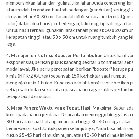
membersihkan lahan dari gulma. Jika lahan Anda cenderung lemb
atau mudah terendam, buatlah bedengan (gundukan) setinggi 20 
dengan lebar 60-80 cm. Tanamlah bibit secara horizontal (posisi
tidur) dalam dua baris per bedengan, lalu urug tipis dengan tanah.
Untuk hasil terbaik, gunakan jarak tanam presisi:
50 x 20 cm
untu
kerapatan tinggi, atau
50 x 50 cm
untuk ruang tumbuh yang lebih
lega.
4. Manajemen Nutrisi: Booster Pertumbuhan
Untuk hasil yang
eksponensial, berikan pupuk kandang sekitar 3 ton/hektar sebaga
modal awal. Jika perlu percepatan, berikan "booster" berupa pupu
kimia (NPK/ZA/Urea) sebanyak 150 kg/hektar saat rumput
menginjak usia 1 bulan. Kuncinya adalah konsistensi: berikan pup
setiap satu bulan sekali atau pasca panen agar siklus pertumbuha
tetap stabil dan subur.
5. Masa Panen: Waktu yang Tepat, Hasil Maksimal
Sabar adala
kunci pada panen perdana. Disarankan menunggu hingga usia
60
80 hari
atau saat batang mencapai tinggi 30-40 cm agar akar
benar-benar kuat. Untuk panen selanjutnya, Anda bisa lebih cepat
cukup
35-45 hari
di musim hujan, atau
40-50 hari
di musim kemar