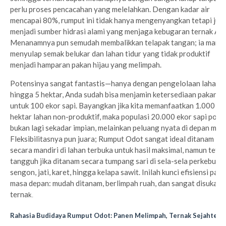
perlu proses pencacahan yang melelahkan. Dengan kadar air
mencapai 80%, rumput ini tidak hanya mengenyangkan tetapi jug
menjadi sumber hidrasi alami yang menjaga kebugaran ternak An
Menanamnya pun semudah membalikkan telapak tangan; ia mamp
menyulap semak belukar dan lahan tidur yang tidak produktif
menjadi hamparan pakan hijau yang melimpah.
Potensinya sangat fantastis—hanya dengan pengelolaan lahan 4
hingga 5 hektar, Anda sudah bisa menjamin ketersediaan pakan
untuk 100 ekor sapi. Bayangkan jika kita memanfaatkan 1.000
hektar lahan non-produktif, maka populasi 20.000 ekor sapi pot
bukan lagi sekadar impian, melainkan peluang nyata di depan mata
Fleksibilitasnya pun juara; Rumput Odot sangat ideal ditanam
secara mandiri di lahan terbuka untuk hasil maksimal, namun teta
tangguh jika ditanam secara tumpang sari di sela-sela perkebuna
sengon, jati, karet, hingga kelapa sawit. Inilah kunci efisiensi pak
masa depan: mudah ditanam, berlimpah ruah, dan sangat disukai
terna
k.
Rahasia Budidaya Rumput Odot: Panen Melimpah, Ternak Sejahtera