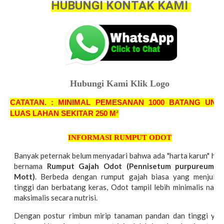
HUBUNGI KONTAK KAMI
Hubungi Kami Klik Logo
CATATAN. : MINIMAL PEMESANAN 1000 BATANG UNT
LUAS LAHAN SEKITAR 250 M²
INFORMASI RUMPUT ODOT
Banyak peternak belum menyadari bahwa ada "harta karun" hija
bernama
Rumput Gajah Odot (Pennisetum purpureum cv
Mott)
. Berbeda dengan rumput gajah biasa yang menjulan
tinggi dan berbatang keras, Odot tampil lebih minimalis namu
maksimalis secara nutrisi.
Dengan postur rimbun mirip tanaman pandan dan tinggi yan