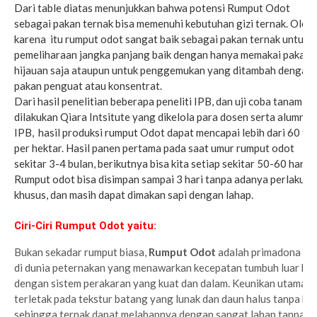
Dari table diatas menunjukkan bahwa potensi Rumput Odot
sebagai pakan ternak bisa memenuhi kebutuhan gizi ternak. Oleh
karena itu rumput odot sangat baik sebagai pakan ternak untuk
pemeliharaan jangka panjang baik dengan hanya memakai pakan
hijauan saja ataupun untuk penggemukan yang ditambah dengan
pakan penguat atau konsentrat.
Dari hasil penelitian beberapa peneliti IPB, dan uji coba tanam y
dilakukan Qiara Intsitute yang dikelola para dosen serta alumni
IPB, hasil produksi rumput Odot dapat mencapai lebih dari 60 to
per hektar. Hasil panen pertama pada saat umur rumput odot
sekitar 3-4 bulan, berikutnya bisa kita setiap sekitar 50-60 hari.
Rumput odot bisa disimpan sampai 3 hari tanpa adanya perlakuan
khusus, dan masih dapat dimakan sapi dengan lahap.
Ciri-Ciri Rumput Odot yaitu:
Bukan sekadar rumput biasa,
Rumput Odot
adalah primadona ba
di dunia peternakan yang menawarkan kecepatan tumbuh luar bia
dengan sistem perakaran yang kuat dan dalam. Keunikan utaman
terletak pada tekstur batang yang lunak dan daun halus tanpa bul
sehingga ternak dapat melahapnya dengan sangat lahap tanpa