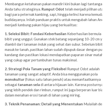
Membangun ketahanan pakan mandiri kini bukan lagi tantangan j
Anda tahu strateginya.
Rumput Odot
telah menjadi pilihan utam
bagi para peternak kambing, sapi, hingga kelinci karena kemudah
budidayanya. Inilah panduan praktis untuk mengubah lahan Anda
menjadi lumbung pakan hijau yang berkualitas:
1. Seleksi Bibit: Fondasi Keberhasilan
Keberhasilan bermula dar
bibit yang unggul. Gunakan stek batang sepanjang 10-20 cm yan
diambil dari tanaman induk yang sehat dan subur. Sebelum bibit
masuk ke tanah, pastikan lahan sudah dipupuk dasar dengan pupu
kandang dan pastikan lokasi mendapatkan paparan sinar matahar
yang cukup agar pertumbuhan tunas maksimal.
2. Strategi Pola Tanam yang Fleksibel
Rumput Odot adalah
tanaman yang sangat adaptif. Anda bisa menggunakan pola
monokultur
(fokus satu lahan penuh) atau memanfaatkannya
sebagai
tanaman sela
di antara hijauan lain. Karena posturnya
yang lebih pendek dan rimbun, rumput ini juga berperan luar biasa
dalam menahan erosi tanah di lahan yang miring.
3. Teknik Penanaman: Detail yang Menentukan
Mulailah deng