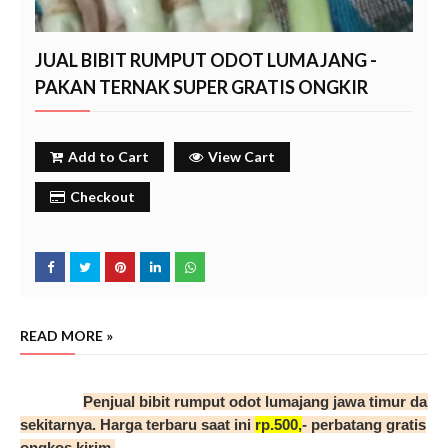
JUAL BIBIT RUMPUT ODOT LUMAJANG -
PAKAN TERNAK SUPER GRATIS ONGKIR
Add to Cart
View Cart
Checkout
READ MORE »
lumajang
Penjual bibit rumput odot lumajang jawa
timur
dan
sekitarnya. Harga terbaru saat ini
rp.500,
- perbatang gratis
ongkos kirim.