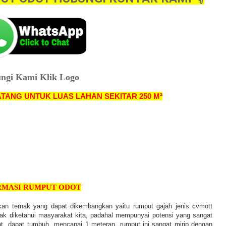
ngi Kami Klik Logo
ATANG UNTUK LUAS LAHAN SEKITAR 250 M²
RMASI RUMPUT ODOT
kan ternak yang dapat dikembangkan yaitu rumput gajah jenis cvmott
nyak diketahui masyarakat kita, padahal mempunyai potensi yang sangat
t dapat tumbuh mencapai 1 meteran, rumput ini sangat mirip dengan