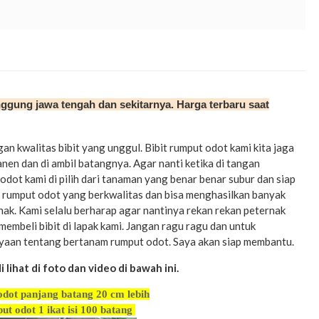
nggung jawa tengah dan sekitarnya. Harga terbaru saat
an kwalitas bibit yang unggul. Bibit rumput odot kami kita jaga
anen dan di ambil batangnya. Agar nanti ketika di tangan
odot kami di pilih dari tanaman yang benar benar subur dan siap
di rumput odot yang berkwalitas dan bisa menghasilkan banyak
nak. Kami selalu berharap agar nantinya rekan rekan peternak
membeli bibit di lapak kami. Jangan ragu ragu dan untuk
nyaan tentang bertanam rumput odot. Saya akan siap membantu.
lihat di foto dan video di bawah ini.
odot panjang batang 20 cm lebih
ut odot 1 ikat isi 100 batang