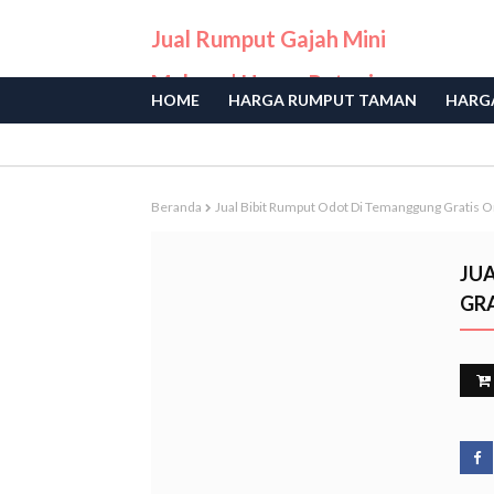
Jual Rumput Gajah Mini
Malang | Harga Petani
HOME
HARGA RUMPUT TAMAN
HARGA
Langsung
Beranda
Jual Bibit Rumput Odot Di Temanggung Gratis 
JU
GR