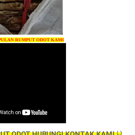
PULAN RUMPUT ODOT KAMI
UT ODOT HUBUNGI KONTAK KAMI 👇