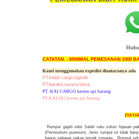
Hubu
CATATAN. : MINIMAL PEMESANAN 1000 B
Kami menggunakan expedisi diantaranya ada
PT.Indah cargo logistik
PT.baraka sarana tama
PT. KAI CARGO kereta api barang
PT.KALOG kereta api barang
INFO
Rumput gajah odot Salah satu solusi hijauan pa
(
Pennisetum purerium
). Jenis rumput ini tidak ba
bagus sebagai pakan ternak rumania. Rumput odo