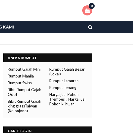
0
G KAMI
ANEKA RUMPUT
Rumput Gajah Mini
Rumput Gajah Besar
(Lokal)
Rumput Manila
Rumput Lamuran
Rumput Swiss
Rumput Jepang
Bibit Rumput Gajah
Odot
Harga jual Pohon
Trembesi , Harga jual
Bibit Rumput Gajah
Pohon ki hujan
king grassTaiwan
(Kolonjono)
CARI BLOG INI