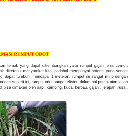
RMASI RUMPUT ODOT
kan ternak yang dapat dikembangkan yaitu rumput gajah jenis cvmott
nyak diketahui masyarakat kita, padahal mempunyai potensi yang sangat
t dapat tumbuh mencapai 1 meteran, rumput ini sangat mirip dengan
daan seperti ini, rumput odot sangat efisien dalam hal pemakaian lahan
bisa dimakan oleh sapi, kambing, kuda, kerbau, gajah , jerapah ,rusa ,