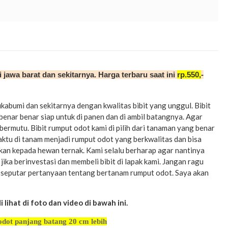
 jawa barat dan sekitarnya. Harga terbaru saat ini
rp.550,
-
ukabumi dan sekitarnya dengan kwalitas bibit yang unggul. Bibit
benar benar siap untuk di panen dan di ambil batangnya. Agar
bermutu. Bibit rumput odot kami di pilih dari tanaman yang benar
waktu di tanam menjadi rumput odot yang berkwalitas dan bisa
kan kepada hewan ternak. Kami selalu berharap agar nantinya
ika berinvestasi dan membeli bibit di lapak kami. Jangan ragu
a seputar pertanyaan tentang bertanam rumput odot. Saya akan
lihat di foto dan video di bawah ini.
odot panjang batang 20 cm lebih