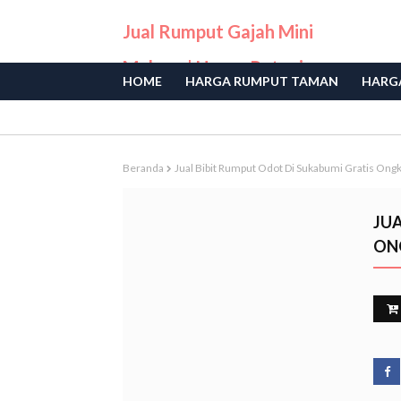
Jual Rumput Gajah Mini
Malang | Harga Petani
HOME
HARGA RUMPUT TAMAN
HARGA
Langsung
Beranda
Jual Bibit Rumput Odot Di Sukabumi Gratis Ong
JUA
ON