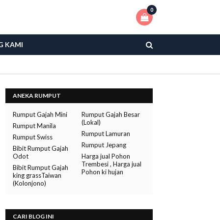
0
G KAMI
ANEKA RUMPUT
Rumput Gajah Mini
Rumput Gajah Besar
(Lokal)
Rumput Manila
Rumput Lamuran
Rumput Swiss
Rumput Jepang
Bibit Rumput Gajah
Odot
Harga jual Pohon
Trembesi , Harga jual
Bibit Rumput Gajah
Pohon ki hujan
king grassTaiwan
(Kolonjono)
CARI BLOG INI