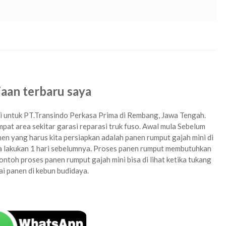
rembang tahun 2024, beli rumput golf di rembang tahun 2024, tanam rumput di rembang tahun 2024, jasa
jepang di rembang tahun 2024, rumput gajah mini termurah di rembang tahun 2024
rembang
jaan terbaru saya
ami untuk PT.Transindo Perkasa Prima di Rembang, Jawa Tengah.
pat area sekitar garasi reparasi truk fuso. Awal mula Sebelum
n yang harus kita persiapkan adalah panen rumput gajah mini di
ita lakukan 1 hari sebelumnya. Proses panen rumput membutuhkan
ontoh proses panen rumput gajah mini bisa di lihat ketika tukang
ai panen di kebun budidaya.