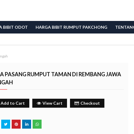
 BIBIT ODOT
HARGA BIBIT RUMPUT PAKCHONG
TENTAN
engah
SA PASANG RUMPUT TAMAN DI REMBANG JAWA
NGAH
Add to Cart
View Cart
Checkout