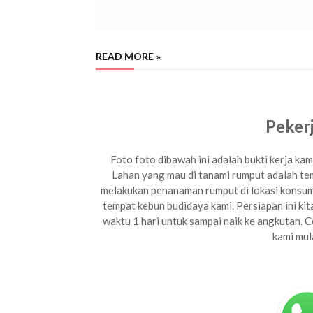
READ MORE »
jua
l rumput gajah mini di rembang tahun 2024, beli rumput gajah mini di 
tanam rumput gajah mini di rembang tahun 2024, jual rumput 
Peker
Foto foto dibawah ini adalah bukti kerja k
Lahan yang mau di tanami rumput adalah tem
melakukan penanaman rumput di lokasi konsume
tempat kebun budidaya kami. Persiapan ini k
waktu 1 hari untuk sampai naik ke angkutan. C
kami mul