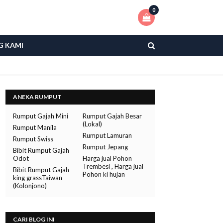
0
G KAMI
ANEKA RUMPUT
Rumput Gajah Mini
Rumput Gajah Besar
(Lokal)
Rumput Manila
Rumput Lamuran
Rumput Swiss
Rumput Jepang
Bibit Rumput Gajah
Odot
Harga jual Pohon
Trembesi , Harga jual
Bibit Rumput Gajah
Pohon ki hujan
king grassTaiwan
(Kolonjono)
CARI BLOG INI