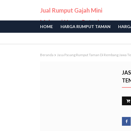
Jual Rumput Gajah Mini
Malang | Harga Petani
HOME
HARGA RUMPUT TAMAN
HARGA
Langsung
Beranda
Jasa Pasang Rumput Taman Di Rembang Jawa T
JA
TE