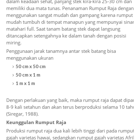
dalam keadaan sehat, panjang stek kira-kira 25-30 cm dan
memiliki dua mata tunas. Penanaman Rumput Raja dengan
menggunakan sangat mudah dan gampang karena rumput ini
mudah tumbuh di tempat manapun yang mempunyai sinar
matahari full. Saat tanam batang stek dapat langsung
ditancapkan setengahnya ke dalam tanah dengan posisi
miring.
Penggunaan jarak tanamnya antar stek batang bisa
menggunakan ukuran
50 cm x 50 cm
50 cm x 1 m
1 m x 1 m
Dengan perlakuan yang baik, maka rumput raja dapat dipane
8-9 kali setahun dan akan terus berproduksi selama 10 tahun
(Siregar, 1988).
Keunggulan Rumput Raja
Produksi rumput raja dua kali lebih tinggi dari pada rumput
gajah varietas hawai, sedangkan rumput gajah varietas Afrika