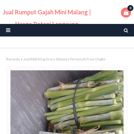
0
Jual Rumput Gajah Mini Malang |
Harga Petani Langsung
Beranda
Jual Bibit King Grass Sidoarjo Termurah Free Ongkir