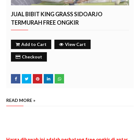
JUAL BIBIT KING GRASS SIDOARJO
TERMURAH FREE ONGKIR
Add to Cart
View Cart
Checkout
READ MORE »
Jual bibit rumput raja termurah sidoarjo free ongkir tahun 2024, pusat penjualan bibit rumput king gras
termurah di sidoarjo tahun 2024, jual bibit rumput king grass sidoarjo tahun 2024, grosir bibit king gras
sidoarjo tahun 2024, grosir penjual rumput raja sidoarjo tahun 2024.
sidoarjo
Harga dibawah ini adalah perbatang free ongkir di antar