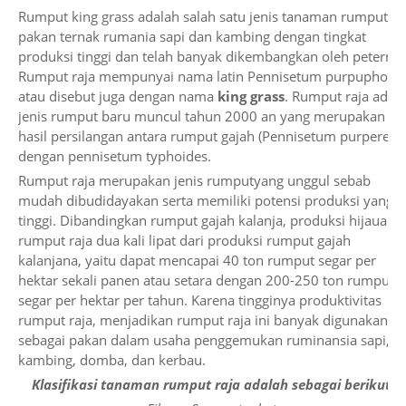
Rumput king grass adalah salah satu jenis tanaman rumput
pakan ternak rumania sapi dan kambing dengan tingkat
produksi tinggi dan telah banyak dikembangkan oleh peternak
Rumput raja mempunyai nama latin Pennisetum purpuphoid
atau disebut juga dengan nama
king grass
. Rumput raja adal
jenis rumput baru muncul tahun 2000 an yang merupakan
hasil persilangan antara rumput gajah (Pennisetum purpereu
dengan pennisetum typhoides.
Rumput raja merupakan jenis rumputyang unggul sebab
mudah dibudidayakan serta memiliki potensi produksi yang
tinggi. Dibandingkan rumput gajah kalanja, produksi hijauan
rumput raja dua kali lipat dari produksi rumput gajah
kalanjana, yaitu dapat mencapai 40 ton rumput segar per
hektar sekali panen atau setara dengan 200-250 ton rumput
segar per hektar per tahun. Karena tingginya produktivitas
rumput raja, menjadikan rumput raja ini banyak digunakan
sebagai pakan dalam usaha penggemukan ruminansia sapi,
kambing, domba, dan kerbau.
Klasifikasi tanaman rumput raja adalah sebagai berikut
: