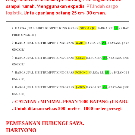
sampai rumah. Menggunakan expedisi
PT.Indah cargo
logistik
. Untuk panjang batang 25 cm- 30 cm an.
_______________________________________________________________________
HARGA JUAL BIBIT RUMPUT KING GRASS
SIDOARJO
HARGA RP.
650
,- / BATANG
FREE ONGKIR ]
HARGA JUAL BIBIT RUMPUT KING GRASS
WARU
HARGA RP.
650
,- / BATANG [ FREE
ONGKIR ]
HARGA JUAL BIBIT RUMPUT KING GRASS
KRIAN
HARGA RP.
650
,- / BATANG [ FREE
ONGKIR ]
HARGA JUAL BIBIT RUMPUT KING GRASS
PORONG
HARGA RP.
650
,- / BATANG [ FRE
ONGKIR ]
HARGA JUAL BIBIT RUMPUT KING GRASS
JABON
HARGA RP.
650
,- / BATANG [ FREE
ONGKIR ]
CATATAN : MINIMAL PESAN 1000 BATANG (1 KARUNG
. Untuk ditanam seluas 500 meter - 1000 meter persegi.
PEMESANAN HUBUNGI SAYA.
HARIYONO