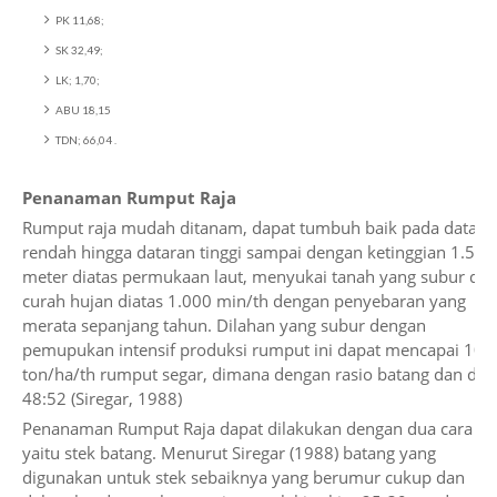
PK 11,68;
SK 32,49;
LK; 1,70;
ABU 18,15
TDN; 66,04 .
Penanaman Rumput Raja
Rumput raja mudah ditanam, dapat tumbuh baik pada datara
rendah hingga dataran tinggi sampai dengan ketinggian 1.500
meter diatas permukaan laut, menyukai tanah yang subur da
curah hujan diatas 1.000 min/th dengan penyebaran yang
merata sepanjang tahun. Dilahan yang subur dengan
pemupukan intensif produksi rumput ini dapat mencapai 107
ton/ha/th rumput segar, dimana dengan rasio batang dan da
48:52 (Siregar, 1988)
Penanaman Rumput Raja dapat dilakukan dengan dua cara
yaitu stek batang. Menurut Siregar (1988) batang yang
digunakan untuk stek sebaiknya yang berumur cukup dan