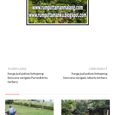
pohon ketepeng banten
gambar pohon ketepeng banten
belanja pohon ketepeng banten
video pohon ketepeng banten
lokasi pohon ketepeng banten
LEBIH LAMA
LEBIH BARU
harga jual pohon ketepeng
harga jual pohon ketepeng
kencana varigata Purwokerto
kencana varigata Jakarta terbaru
terbaru