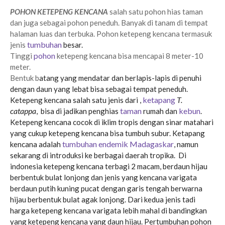
kencana cikupa tahun 2024, Harga jual pohon ketepeng kencana varigata cikupa tahun 2024
banten
POHON KETEPENG KENCANA
salah satu pohon hias taman
dan juga sebagai pohon peneduh. Banyak di tanam di tempat
halaman luas dan terbuka. Pohon ketepeng kencana termasuk
tumbuhan
jenis
besar.
pohon
Tinggi
ketepeng kencana bisa mencapai 8 meter-10
meter.
Bentuk b
atang yang mendatar dan berlapis-lapis di penuhi
dengan daun yang lebat bisa sebagai tempat peneduh.
ketapang
T.
Ketepeng kencana salah satu jenis dari ,
catappa
taman
kebun
,
bisa di jadikan penghias
rumah dan
.
Ketepeng kencana cocok di iklim tropis dengan sinar matahari
yang cukup ketepeng kencana bisa tumbuh subur. Ketapang
tumbuhan endemik
Madagaskar
kencana adalah
, namun
sekarang di introduksi ke berbagai daerah tropika. Di
indonesia ketepeng kencana terbagi 2 macam, berdaun hijau
berbentuk bulat lonjong dan jenis yang kencana varigata
berdaun putih kuning pucat dengan garis tengah berwarna
hijau berbentuk bulat agak lonjong. Dari kedua jenis tadi
harga ketepeng kencana varigata lebih mahal di bandingkan
yang ketepeng kencana yang daun hijau. Pertumbuhan pohon