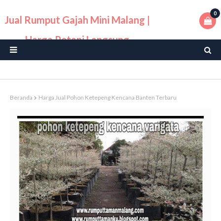
0
Jual Rumput Gajah Mini Malang |
Harga Petani Langsung
Beranda
Harga Jual Pohon Ketepeng Kencana Banten Terbaru