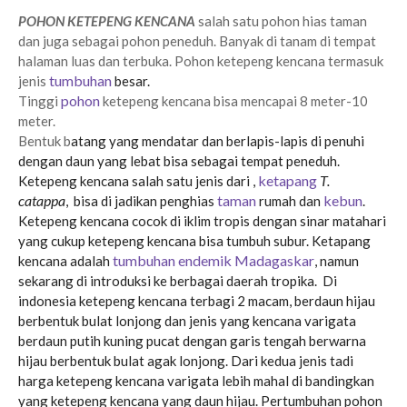
tahun 2024,
Ketepeng subang tahun 2024,
Ketepeng varigata subang tahun 2024
subang
POHON KETEPENG KENCANA
salah satu pohon hias taman
dan juga sebagai pohon peneduh. Banyak di tanam di tempat
halaman luas dan terbuka. Pohon ketepeng kencana termasuk
tumbuhan
jenis
besar.
pohon
Tinggi
ketepeng kencana bisa mencapai 8 meter-10
meter.
Bentuk b
atang yang mendatar dan berlapis-lapis di penuhi
dengan daun yang lebat bisa sebagai tempat peneduh.
ketapang
T.
Ketepeng kencana salah satu jenis dari ,
catappa
taman
kebun
,
bisa di jadikan penghias
rumah dan
.
Ketepeng kencana cocok di iklim tropis dengan sinar matahari
yang cukup ketepeng kencana bisa tumbuh subur. Ketapang
tumbuhan endemik
Madagaskar
kencana adalah
, namun
sekarang di introduksi ke berbagai daerah tropika. Di
indonesia ketepeng kencana terbagi 2 macam, berdaun hijau
berbentuk bulat lonjong dan jenis yang kencana varigata
berdaun putih kuning pucat dengan garis tengah berwarna
hijau berbentuk bulat agak lonjong. Dari kedua jenis tadi
harga ketepeng kencana varigata lebih mahal di bandingkan
yang ketepeng kencana yang daun hijau. Pertumbuhan pohon