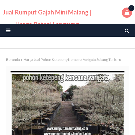
0
Jual Rumput Gajah Mini Malang |
Harga Petani Langsung
Beranda
Harga Jual Pohon Ketepeng Kencana Varigata Subang Terbaru