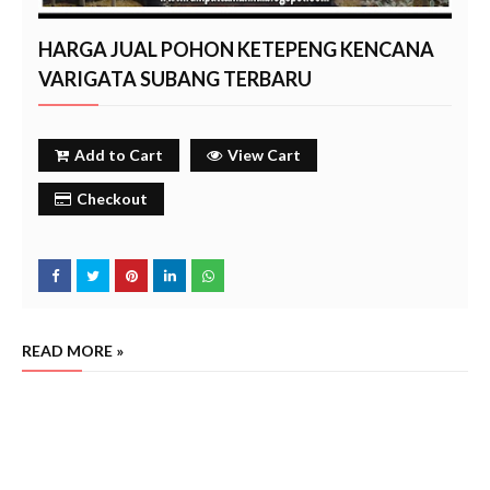
HARGA JUAL POHON KETEPENG KENCANA
VARIGATA SUBANG TERBARU
Add to Cart
View Cart
Checkout
READ MORE »
Penjual Pohon ketepeng kencana subang tahun 2024,
Penjual pohon ketepeng kencana varigata
subang tahun 2024,
Beli pohon keteng kencana subang tahun 2024,
Beli ketepeng kencana varigata
subang tahun 2024,
Ketepeng kencana varigata subang tahun 2024,
Ketepeng kencana subang