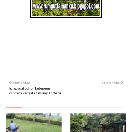
pohon ketepeng subang
gambar pohon ketepeng subang
belanja pohon ketepeng subang
video pohon ketepeng subang
lokasi pohon ketepeng subang
LEBIH LAMA
LEBIH BARU
harga jual pohon ketepeng
kencana varigata Cileunyi terbaru