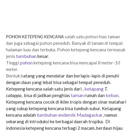
klaten tahun 2024, Harga jual pohon ketepeng kencana varigata klaten tahun 2024, Harga jual Pohon
ketepeng kencana sragen tahun 2024,
Harga jual pohon ketepeng kencana varigata
sragen tahun
2024,
Harga jual pohon ketepeng kencana Sukoharjo tahun 2024, Harga jual pohon ketepeng
kencana varigata sukoharjo tahun 2024, Harga jual Pohon ketepeng kencana wonogiri tahun
2024,
Harga jual pohon ketepeng kencana varigata
wonogiri tahun 2024
solo
POHON KETEPENG KENCANA
salah satu pohon hias taman
dan juga sebagai pohon peneduh. Banyak di tanam di tempat
halaman luas dan terbuka. Pohon ketepeng kencana termasuk
tumbuhan
jenis
besar.
pohon
Tinggi
ketepeng kencana bisa mencapai 8 meter-10
meter.
Bentuk b
atang yang mendatar dan berlapis-lapis di penuhi
dengan daun yang lebat bisa sebagai tempat peneduh.
ketapang
T.
Ketepeng kencana salah satu jenis dari ,
catappa
taman
kebun
,
bisa di jadikan penghias
rumah dan
.
Ketepeng kencana cocok di iklim tropis dengan sinar matahari
yang cukup ketepeng kencana bisa tumbuh subur. Ketapang
tumbuhan endemik
Madagaskar
kencana adalah
, namun
sekarang di introduksi ke berbagai daerah tropika. Di
indonesia ketepeng kencana terbagi 2 macam, berdaun hijau