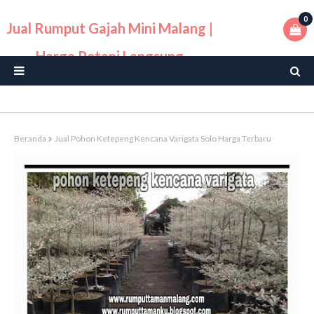
0
Jual Rumput Gajah Mini Malang |
Harga Petani Langsung
Beranda
Jual Pohon Ketepeng Kencana Varigata Solo Harga Terbaru