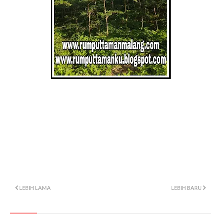
pohon ketepeng solo
gambar pohon ketepeng solo
belanja pohon ketepeng solo
video pohon ketepeng solo
lokasi pohon ketepeng solo
LEBIH LAMA
LEBIH BARU