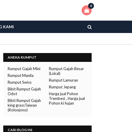
0
G KAMI
ANEKA RUMPUT
Rumput Gajah Mini
Rumput Gajah Besar
(Lokal)
Rumput Manila
Rumput Lamuran
Rumput Swiss
Rumput Jepang
Bibit Rumput Gajah
Odot
Harga jual Pohon
Trembesi , Harga jual
Bibit Rumput Gajah
Pohon ki hujan
king grassTaiwan
(Kolonjono)
CARI BLOG INI