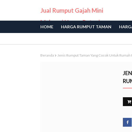
Jual Rumput Gajah Mini
Malang | Harga Petani
HOME
HARGA RUMPUT TAMAN
HARGA
Langsung
Beranda
Jenis Rumput Taman Yang Cocok Untuk Rumah 
JE
RU