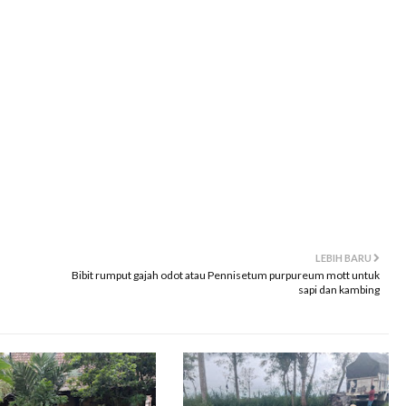
LEBIH BARU
Bibit rumput gajah odot atau Pennisetum purpureum mott untuk
sapi dan kambing