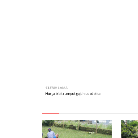
jual rumput taman
gambar rumput taman
belanja rumput taman
video rumput taman
LEBIH LAMA
Harga bibit rumput gajah odot blitar