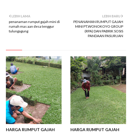
LEBIH LAMA
LEBIH BARU
penanaman rumput gajah mini di
PENANAMAN RUMPUT GAJAH
rumah mas aan desa tenggur
MINI PT.WONOKOYO GROUP
tulungagung
(RPA) DAN PABRIK SOSIS
PANDAAN PASURUAN
HARGA RUMPUT GAJAH
HARGA RUMPUT GAJAH