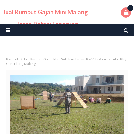
0
Jual Rumput Gajah Mini Malang |
Harga Petani Langsung
Beranda
Jual Rumput Gajah Mini Sekalian Tanam Ke Villa Puncak Tidar Blog
G 40 Dieng Malang