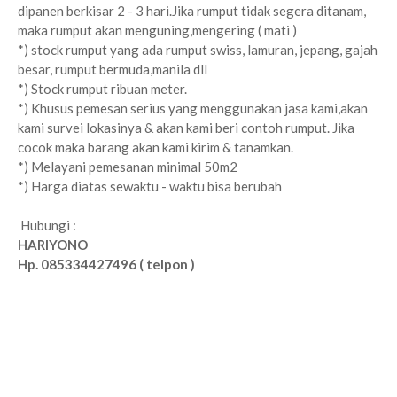
dipanen berkisar 2 - 3 hari.Jika rumput tidak segera ditanam,
maka rumput akan
menguning,mengering ( mati )
*) stock rumput yang ada rumput swiss, lamuran, jepang, gajah
besar, rumput bermuda,manila dll
*) Stock rumput ribuan meter.
*) Khusus pemesan serius yang menggunakan jasa kami,akan
kami survei lokasinya & akan kami beri contoh rumput. Jika
cocok maka barang akan kami kirim & tanamkan.
*) Melayani pemesanan minimal 50m2
*) Harga diatas sewaktu - waktu bisa berubah
Hubungi :
HARIYONO
Hp. 085334427496 ( telpon )
jual rumput gajah mini sekalian tanam
gambar rumput gajah mini sekalian tanam
belanja rumput gajah mini sekalian tanam
video rumput gajah mini sekalian tanam