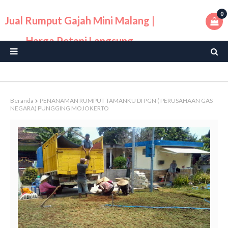
0
Jual Rumput Gajah Mini Malang |
Harga Petani Langsung
Beranda
PENANAMAN RUMPUT TAMANKU DI PGN ( PERUSAHAAN GAS
NEGARA) PUNGGING MOJOKERTO