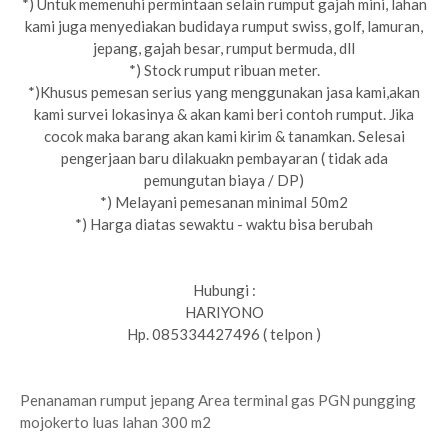
*) Untuk memenuhi permintaan selain rumput gajah mini, lahan
kami juga menyediakan budidaya rumput swiss, golf, lamuran,
jepang, gajah besar, rumput bermuda, dll
*) Stock rumput ribuan meter.
*)Khusus pemesan serius yang menggunakan jasa kami,akan
kami survei lokasinya & akan kami beri contoh rumput. Jika
cocok maka barang akan kami kirim & tanamkan. Selesai
pengerjaan baru dilakuakn pembayaran ( tidak ada
pemungutan biaya / DP)
*) Melayani pemesanan minimal 50m2
*) Harga diatas sewaktu - waktu bisa berubah
Hubungi :
HARIYONO
Hp. 085334427496 ( telpon )
Penanaman rumput jepang Area terminal gas PGN pungging
mojokerto luas lahan 300 m2