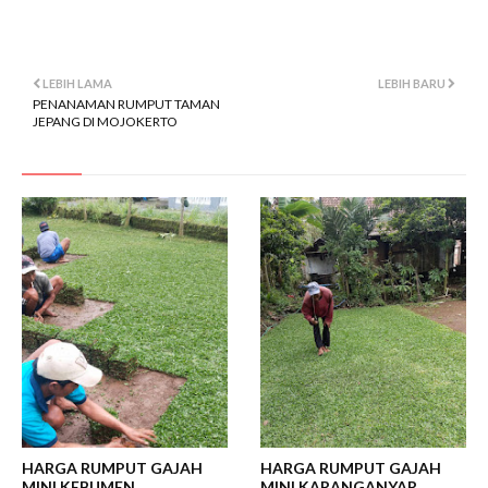
video rumput taman di pgn pungging mojokerto
lokasi tanam rumput gajah mini di pungging mojokerto
LEBIH LAMA
LEBIH BARU
PENANAMAN RUMPUT TAMAN
JEPANG DI MOJOKERTO
HARGA RUMPUT GAJAH
HARGA RUMPUT GAJAH
MINI KEBUMEN
MINI KARANGANYAR