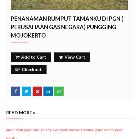
PENANAMAN RUMPUT TAMANKU DI PGN (
PERUSAHAAN GAS NEGARA) PUNGGING
MOJOKERTO
Add to Cart
View Cart
Checkout
READ MORE »
jual rumput gajah mini, jepang,swiss,golf,lamuran,bermuda ,gajah besar [ gajah
lokal] dll
mojokerto