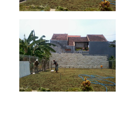
tanam rumput taman di pgn pungging mojokerto
gambar rumput taman di pgn pungging mojokerto
belanja rumput taman di pgn pungging sidoarjo